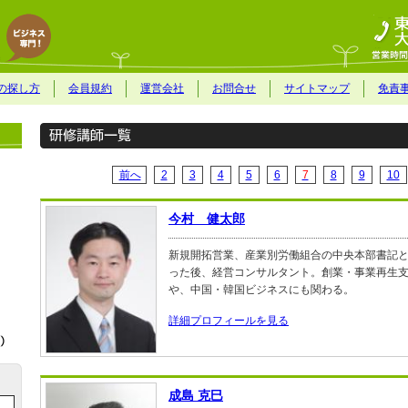
の探し方
会員規約
運営会社
お問合せ
サイトマップ
免責
前へ
2
3
4
5
6
7
8
9
10
今村 健太郎
新規開拓営業、産業別労働組合の中央本部書記
った後、経営コンサルタント。創業・事業再生
や、中国・韓国ビジネスにも関わる。
詳細プロフィールを見る
成島 克巳