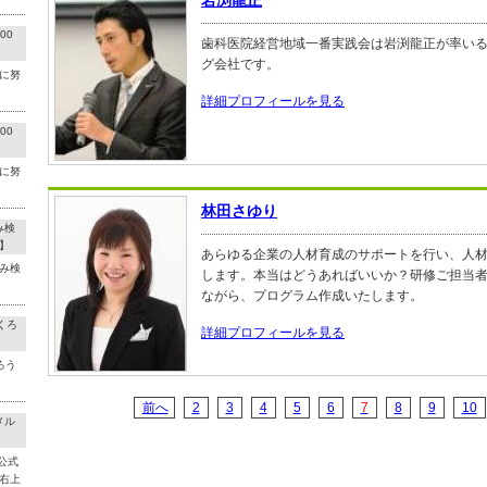
岩渕龍正
00
歯科医院経営地域一番実践会は岩渕龍正が率い
グ会社です。
に努
詳細プロフィールを見る
00
に努
林田さゆり
み検
】
あらゆる企業の人材育成のサポートを行い、人
み検
します。本当はどうあればいいか？研修ご担当
ながら、プログラム作成いたします。
くろ
詳細プロフィールを見る
ろう
前へ
2
3
4
5
6
7
8
9
10
メル
公式
右上