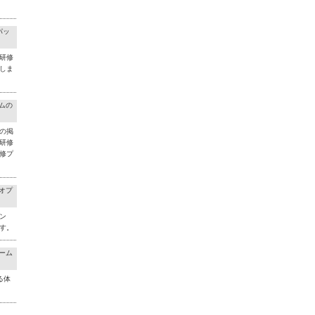
パッ
研修
しま
ラムの
の掲
研修
修プ
料オプ
ン
す。
チーム
る体