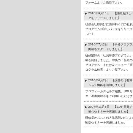
フォームよりご購読下さい。
2010年9月10日 【講師お試し
クをリリースしました】
研修会社様向けに講師料０円の社員
プログラムお試しパックをリリース
した！
2010年7月2日 【研修プログ
掲載をスタートしました】
研修講師の「社員研修プログラム」
載を開始しました。中央の「新着の
プログラム」または左メニュー「研
ログラム検索」よりご覧下さい。
2010年6月2日 【講師向け有
ション機能を追加しました】
プロフィールのセルフ編集、URLリ
ク、著書掲載等をご利用いただけま
2007年11月5日 【11/5 営業
強化セミナーを実施しました】
研修堂オススメの人気講師2名によ
験型セミナーを実施しました。