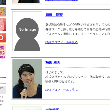
須藤 彰宏
選択理論心理学など心理学の考え方を用いて人
各種ワークと振り返りを通じて自身の思考や行
プログラムを提供します。エニアグラムによる
詳細プロフィールを見る
梅田 朋美
はじめまして。
株式会社アイムプロダクション 代表取締役 
映像とPRの会社です。
害の
詳細プロフィールを見る
によ
とな
ま