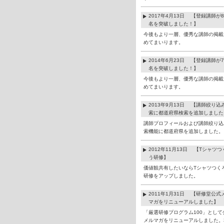
2017年4月13日 【登録講師が8
名を突破しました！】
今後もより一層、優秀な講師の掲載
めてまいります。
2014年6月23日 【登録講師が7
名を突破しました！】
今後もより一層、優秀な講師の掲載
めてまいります。
2013年9月13日 【講師絞り込
索に都道府県検索を追加しました
講師プロフィールおよび講師絞り込
索機能に都道府県を追加しました。
2012年11月13日 【Tシャツつ
う研修】
価値観共有したいならTシャツつく
研修をアップしました。
2011年1月31日 【研修堂公式
マガをリニューアルしました】
「厳選研修プログラム100」として
メルマガをリニューアルしました。