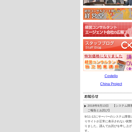
Costello
China Project
2018年9月13日 【システム障
ご報告とお詫び】
9/11-12にサーバーのシステム障害
りサイトが正常に表示されない状態
りました。謹んでお詫びを申し上げ
す。