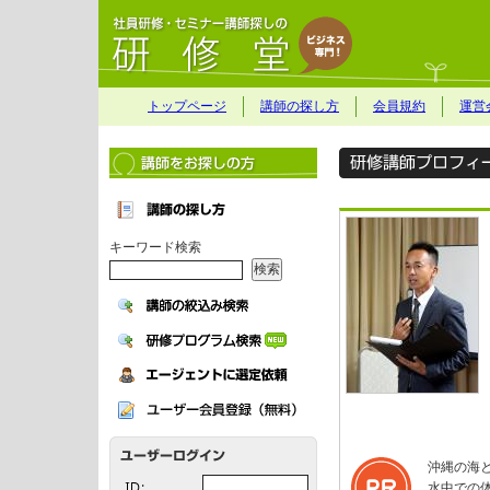
トップページ
講師の探し方
会員規約
運営
キーワード検索
沖縄の海
水中での