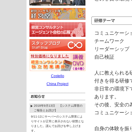
コミュニケーシ
チームワーク
リーダーシップ
自己検証
人に教えられる
Costello
付きを得る研修
China Project
非日常の環境下
あります。
その後、安全の
2018年9月13日 【システム障害の
ご報告とお詫び】
コミュニケーシ
9/11-12にサーバーのシステム障害によ
りサイトが正常に表示されない状態とな
りました。謹んでお詫びを申し上げま
自身の体験を振
す。