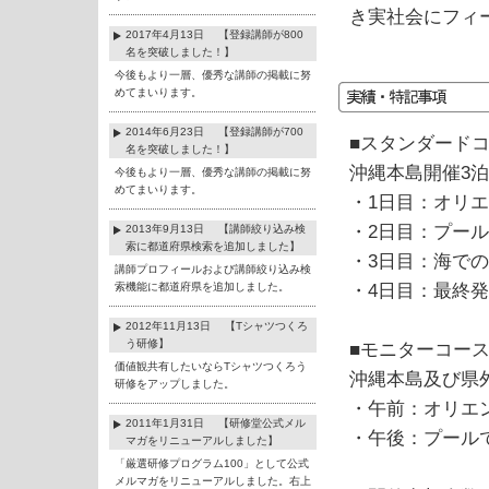
き実社会にフィ
2017年4月13日 【登録講師が800
名を突破しました！】
今後もより一層、優秀な講師の掲載に努
めてまいります。
2014年6月23日 【登録講師が700
■スタンダードコー
名を突破しました！】
沖縄本島開催3泊
今後もより一層、優秀な講師の掲載に努
めてまいります。
・1日目：オリ
・2日目：プー
2013年9月13日 【講師絞り込み検
索に都道府県検索を追加しました】
・3日目：海で
講師プロフィールおよび講師絞り込み検
索機能に都道府県を追加しました。
・4日目：最終
2012年11月13日 【Tシャツつくろ
う研修】
■モニターコース（
価値観共有したいならTシャツつくろう
沖縄本島及び県
研修をアップしました。
・午前：オリエ
2011年1月31日 【研修堂公式メル
・午後：プール
マガをリニューアルしました】
「厳選研修プログラム100」として公式
メルマガをリニューアルしました。右上