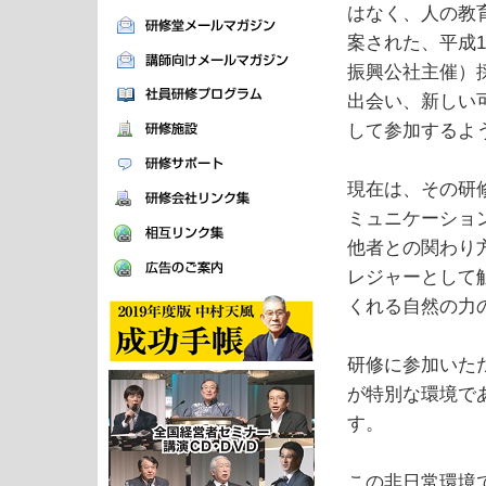
はなく、人の教
案された、平成
振興公社主催）
出会い、新しい
して参加するよ
現在は、その研
ミュニケーショ
他者との関わり
レジャーとして
くれる自然の力
研修に参加いた
が特別な環境で
す。
この非日常環境