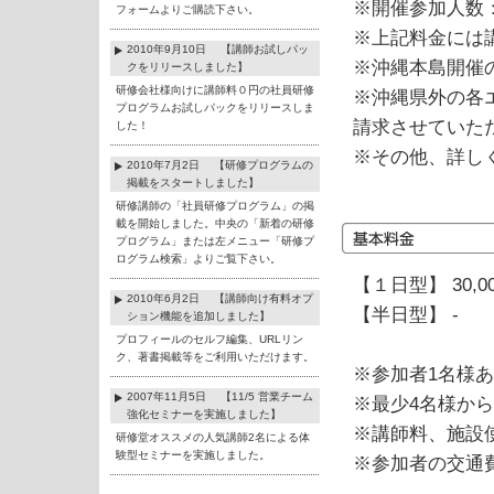
※開催参加人数：
フォームよりご購読下さい。
※上記料金には
2010年9月10日 【講師お試しパッ
※沖縄本島開催
クをリリースしました】
研修会社様向けに講師料０円の社員研修
※沖縄県外の各
プログラムお試しパックをリリースしま
請求させていた
した！
※その他、詳し
2010年7月2日 【研修プログラムの
掲載をスタートしました】
研修講師の「社員研修プログラム」の掲
載を開始しました。中央の「新着の研修
プログラム」または左メニュー「研修プ
ログラム検索」よりご覧下さい。
【１日型】 30,0
2010年6月2日 【講師向け有料オプ
【半日型】 -
ション機能を追加しました】
プロフィールのセルフ編集、URLリン
ク、著書掲載等をご利用いただけます。
※参加者1名様
2007年11月5日 【11/5 営業チーム
※最少4名様か
強化セミナーを実施しました】
※講師料、施設
研修堂オススメの人気講師2名による体
験型セミナーを実施しました。
※参加者の交通