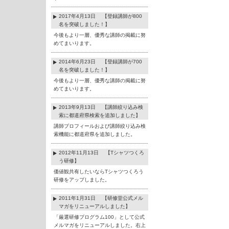
2017年4月13日 【登録講師が800
名を突破しました！】
今後もより一層、優秀な講師の掲載に努
めてまいります。
2014年6月23日 【登録講師が700
名を突破しました！】
今後もより一層、優秀な講師の掲載に努
めてまいります。
2013年9月13日 【講師絞り込み検
索に都道府県検索を追加しました】
講師プロフィールおよび講師絞り込み検
索機能に都道府県を追加しました。
2012年11月13日 【Tシャツつくろ
う研修】
価値観共有したいならTシャツつくろう
研修をアップしました。
2011年1月31日 【研修堂公式メル
マガをリニューアルしました】
「厳選研修プログラム100」として公式
メルマガをリニューアルしました。右上