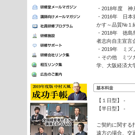
・2018年度 
・2016年 
かす～品質№１
・2018年 
者志向自主宣言
・2019年 ミ
・その他 ミツ
学、大阪経済大
【１日型】 -
【半日型】 -
ご契約に関する
遠方の場合、交