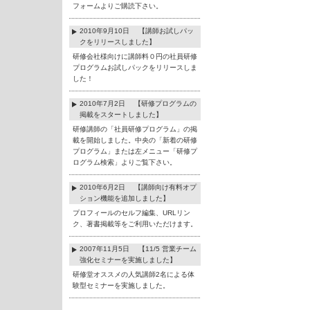
フォームよりご購読下さい。
2010年9月10日 【講師お試しパッ
クをリリースしました】
研修会社様向けに講師料０円の社員研修
プログラムお試しパックをリリースしま
した！
2010年7月2日 【研修プログラムの
掲載をスタートしました】
研修講師の「社員研修プログラム」の掲
載を開始しました。中央の「新着の研修
プログラム」または左メニュー「研修プ
ログラム検索」よりご覧下さい。
2010年6月2日 【講師向け有料オプ
ション機能を追加しました】
プロフィールのセルフ編集、URLリン
ク、著書掲載等をご利用いただけます。
2007年11月5日 【11/5 営業チーム
強化セミナーを実施しました】
研修堂オススメの人気講師2名による体
験型セミナーを実施しました。