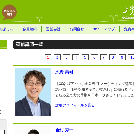
の探し方
会員規約
運営会社
お問合せ
サイトマップ
免責
1
2
3
4
5
6
7
8
9
1
久野 高司
【30名以下の中小企業専門 マーケティング講師
語ゼロ！ 価格や知名度で比較されずに売れる『
と組み立て方の手順を日本一やさしくお伝えし
詳細プロフィールを見る
金村 秀一