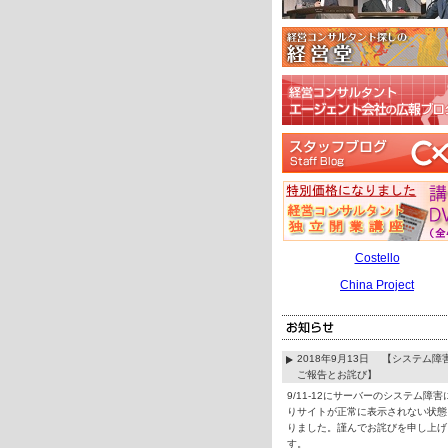
Costello
China Project
2018年9月13日 【システム障
ご報告とお詫び】
9/11-12にサーバーのシステム障害
りサイトが正常に表示されない状態
りました。謹んでお詫びを申し上げ
す。