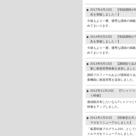
2017年4月13日 【登録講師が8
名を突破しました！】
今後もより一層、優秀な講師の掲載
めてまいります。
2014年6月23日 【登録講師が7
名を突破しました！】
今後もより一層、優秀な講師の掲載
めてまいります。
2013年9月13日 【講師絞り込
索に都道府県検索を追加しました
講師プロフィールおよび講師絞り込
索機能に都道府県を追加しました。
2012年11月13日 【Tシャツつ
う研修】
価値観共有したいならTシャツつく
研修をアップしました。
2011年1月31日 【研修堂公式
マガをリニューアルしました】
「厳選研修プログラム100」として
メルマガをリニューアルしました。