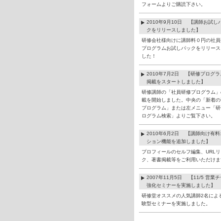
フォームよりご購読下さい。
2010年9月10日 【講師お試し
クをリリースしました】
研修会社様向けに講師料０円の社員
プログラムお試しパックをリリース
した！
2010年7月2日 【研修プログ
掲載をスタートしました】
研修講師の「社員研修プログラム」
載を開始しました。中央の「新着の
プログラム」または左メニュー「研
ログラム検索」よりご覧下さい。
2010年6月2日 【講師向け有
ション機能を追加しました】
プロフィールのセルフ編集、URLリ
ク、著書掲載等をご利用いただけま
2007年11月5日 【11/5 営業
強化セミナーを実施しました】
研修堂オススメの人気講師2名によ
験型セミナーを実施しました。