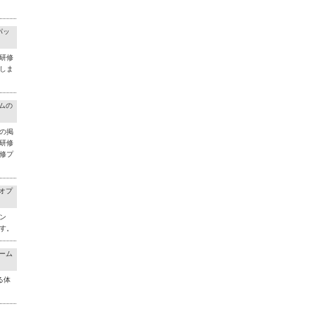
パッ
研修
しま
ラムの
の掲
研修
修プ
料オプ
ン
す。
チーム
る体