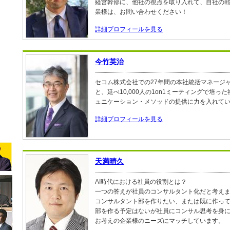
経営幹部に、他社の視点を取り入れて、自社の
業様は、お問い合わせください！
詳細プロフィールを見る
今竹英治
セコム株式会社での27年間の本社統括マネージ
と、延べ10,000人の1on1ミーティングで培
ュニケーション・メソッドの提供に力を入れて
詳細プロフィールを見る
天満晴久
AI時代における社員の役割とは？
一つの答えが社員のコンサルタント化だと考え
コンサルタント部を作りたい、または既に作っ
部を作る予定はないが社員にコンサル思考を身
お考えの企業様のニーズにマッチしています。