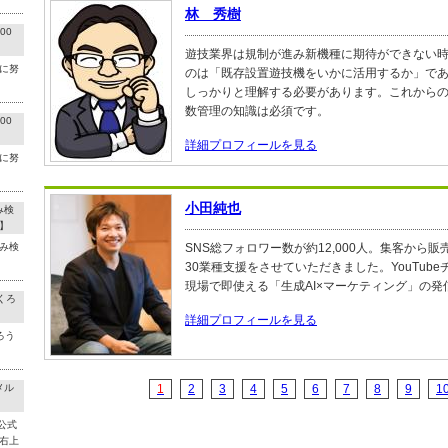
林 秀樹
00
遊技業界は規制が進み新機種に期待ができない
に努
のは「既存設置遊技機をいかに活用するか」で
しっかりと理解する必要があります。これから
数管理の知識は必須です。
00
詳細プロフィールを見る
に努
小田純也
み検
】
み検
SNS総フォロワー数が約12,000人。集客から
30業種支援をさせていただきました。YouTub
現場で即使える「生成AI×マーケティング」の発
くろ
詳細プロフィールを見る
ろう
メル
1
2
3
4
5
6
7
8
9
1
公式
右上