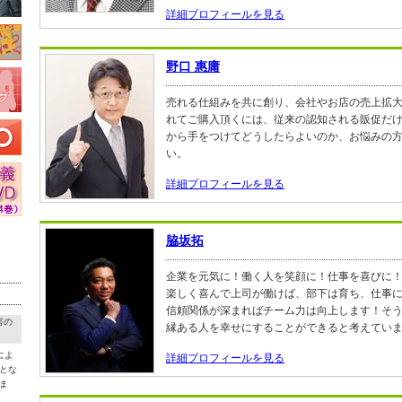
詳細プロフィールを見る
野口 惠庸
売れる仕組みを共に創り、会社やお店の売上拡
れてご購入頂くには、従来の認知される販促だ
から手をつけてどうしたらよいのか、お悩みの
い。
詳細プロフィールを見る
脇坂拓
企業を元気に！働く人を笑顔に！仕事を喜びに
楽しく喜んで上司が働けば、部下は育ち、仕事
信頼関係が深まればチーム力は向上します！そ
害の
縁ある人を幸せにすることができると考えてい
によ
詳細プロフィールを見る
とな
ま