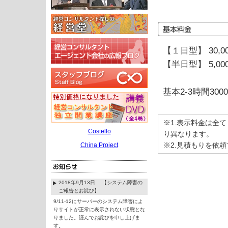
【１日型】 30,0
【半日型】 5,00
基本2-3時間3
※1.表示料金は全
Costello
り異なります。
※2.見積もりを依
China Project
2018年9月13日 【システム障害の
ご報告とお詫び】
9/11-12にサーバーのシステム障害によ
りサイトが正常に表示されない状態とな
りました。謹んでお詫びを申し上げま
す。