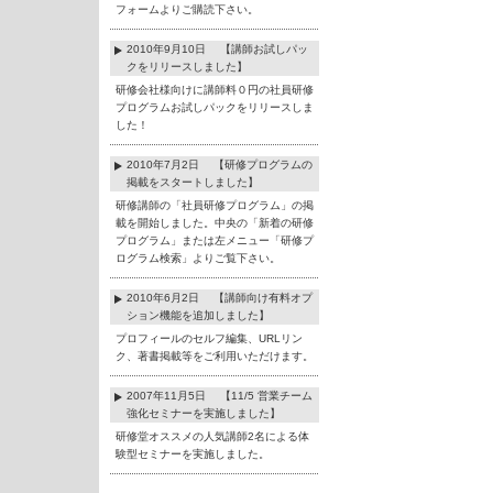
フォームよりご購読下さい。
2010年9月10日 【講師お試しパッ
クをリリースしました】
研修会社様向けに講師料０円の社員研修
プログラムお試しパックをリリースしま
した！
2010年7月2日 【研修プログラムの
掲載をスタートしました】
研修講師の「社員研修プログラム」の掲
載を開始しました。中央の「新着の研修
プログラム」または左メニュー「研修プ
ログラム検索」よりご覧下さい。
2010年6月2日 【講師向け有料オプ
ション機能を追加しました】
プロフィールのセルフ編集、URLリン
ク、著書掲載等をご利用いただけます。
2007年11月5日 【11/5 営業チーム
強化セミナーを実施しました】
研修堂オススメの人気講師2名による体
験型セミナーを実施しました。