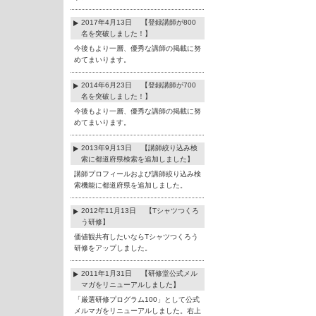
2017年4月13日 【登録講師が800
名を突破しました！】
今後もより一層、優秀な講師の掲載に努
めてまいります。
2014年6月23日 【登録講師が700
名を突破しました！】
今後もより一層、優秀な講師の掲載に努
めてまいります。
2013年9月13日 【講師絞り込み検
索に都道府県検索を追加しました】
講師プロフィールおよび講師絞り込み検
索機能に都道府県を追加しました。
2012年11月13日 【Tシャツつくろ
う研修】
価値観共有したいならTシャツつくろう
研修をアップしました。
2011年1月31日 【研修堂公式メル
マガをリニューアルしました】
「厳選研修プログラム100」として公式
メルマガをリニューアルしました。右上