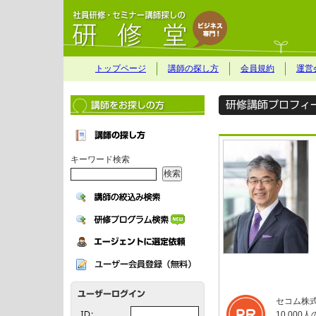
トップページ
講師の探し方
会員規約
運営
キーワード検索
セコム株
10,00