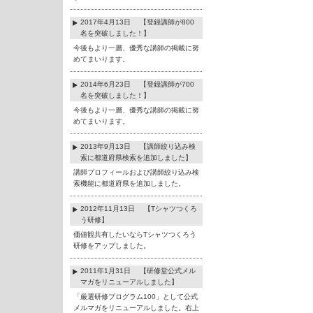
2017年4月13日 【登録講師が800
名を突破しました！】
今後もより一層、優秀な講師の掲載に努
めてまいります。
2014年6月23日 【登録講師が700
名を突破しました！】
今後もより一層、優秀な講師の掲載に努
めてまいります。
2013年9月13日 【講師絞り込み検
索に都道府県検索を追加しました】
講師プロフィールおよび講師絞り込み検
索機能に都道府県を追加しました。
2012年11月13日 【Tシャツつくろ
う研修】
価値観共有したいならTシャツつくろう
研修をアップしました。
2011年1月31日 【研修堂公式メル
マガをリニューアルしました】
「厳選研修プログラム100」として公式
メルマガをリニューアルしました。右上