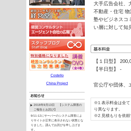
大手広告会社、
不動産・住宅 
塾やビジネスコ
い層に対して知
【１日型】 200,
【半日型】 -
Costello
China Project
官公庁や団体、
※1.表示料金は全
2018年9月13日 【システム障害の
り異なります。
ご報告とお詫び】
※2.見積もりを依
9/11-12にサーバーのシステム障害によ
りサイトが正常に表示されない状態とな
りました。謹んでお詫びを申し上げま
す。