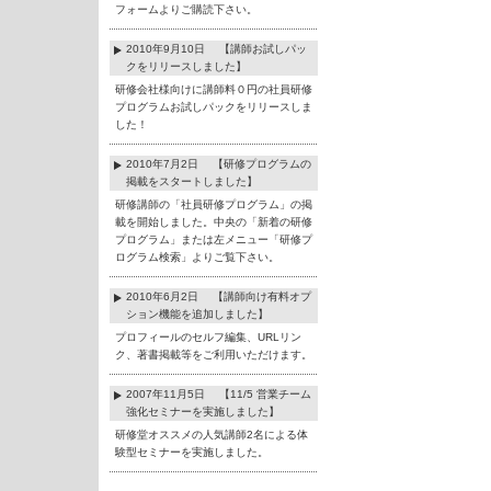
フォームよりご購読下さい。
2010年9月10日 【講師お試しパッ
クをリリースしました】
研修会社様向けに講師料０円の社員研修
プログラムお試しパックをリリースしま
した！
2010年7月2日 【研修プログラムの
掲載をスタートしました】
研修講師の「社員研修プログラム」の掲
載を開始しました。中央の「新着の研修
プログラム」または左メニュー「研修プ
ログラム検索」よりご覧下さい。
2010年6月2日 【講師向け有料オプ
ション機能を追加しました】
プロフィールのセルフ編集、URLリン
ク、著書掲載等をご利用いただけます。
2007年11月5日 【11/5 営業チーム
強化セミナーを実施しました】
研修堂オススメの人気講師2名による体
験型セミナーを実施しました。