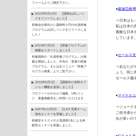
フォームよりご購読下さい。
●
媒迪亞維博
2010年9月10日 【講師お試しパッ
クをリリースしました】
⇒日本はも
研修会社様向けに講師料０円の社員研修
私は日本の
プログラムお試しパックをリリースしま
素敵な日本
した！
しています。
2010年7月2日 【研修プログラムの
掲載をスタートしました】
●
セールス支援
研修講師の「社員研修プログラム」の掲
載を開始しました。中央の「新着の研修
⇒あなたが
プログラム」または左メニュー「研修プ
ログラム検索」よりご覧下さい。
ょう。同じ
セールス脳
2010年6月2日 【講師向け有料オプ
ション機能を追加しました】
プロフィールのセルフ編集、URLリン
●
マイケルユ
ク、著書掲載等をご利用いただけます。
⇒ジョーク
2007年11月5日 【11/5 営業チーム
ご担当者か
強化セミナーを実施しました】
合が多いの
研修堂オススメの人気講師2名による体
験型セミナーを実施しました。
●
なちゅらる