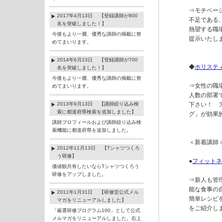
⇒モチベー
2017年4月13日 【登録講師が800
不足である
名を突破しました！】
熱望する職
今後もより一層、優秀な講師の掲載に努
提示いたしま
めてまいります。
2014年6月23日 【登録講師が700
◆
ホリステ
名を突破しました！】
今後もより一層、優秀な講師の掲載に努
⇒女性の職
めてまいります。
人数の部署
2013年9月13日 【講師絞り込み検
下さい！　
索に都道府県検索を追加しました】
グ」が効果的
講師プロフィールおよび講師絞り込み検
索機能に都道府県を追加しました。
＜新着講師＞
2012年11月13日 【Tシャツつくろ
う研修】
●
フィットネ
価値観共有したいならTシャツつくろう
研修をアップしました。
⇒新人も管
能な食事の
2011年1月31日 【研修堂公式メル
簡単レシピ
マガをリニューアルしました】
をご紹介しま
「厳選研修プログラム100」として公式
メルマガをリニューアルしました。右上