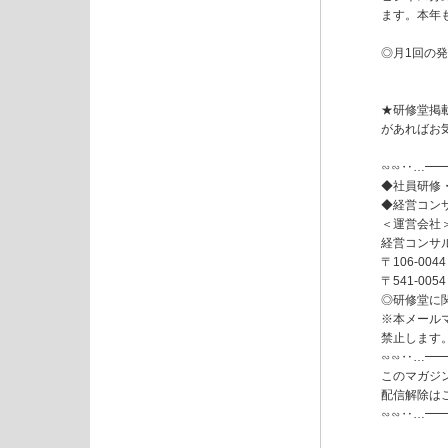
ます。本年
◎月1回の
★研修堂掲
があればお気
∽∽‥…━
◆社員研修
◆経営コン
＜運営会社＞
経営コンサ
〒106-0
〒541-0
◎研修堂に
※本メール
禁止します
∽∽‥…━
このマガジン
配信解除はこ
∽∽‥…━