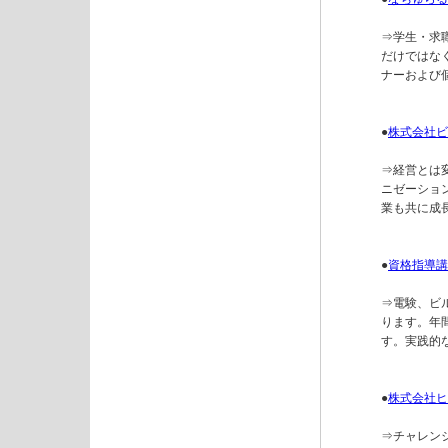
⇒学生・求
だけではな
ナーおよび
●
株式会社ビ
⇒経営とは
ニゼーショ
業も共に成
●
資格指導講
⇒電験、ビ
ります。年
す。実践的
●
株式会社ヒ
⇒チャレン