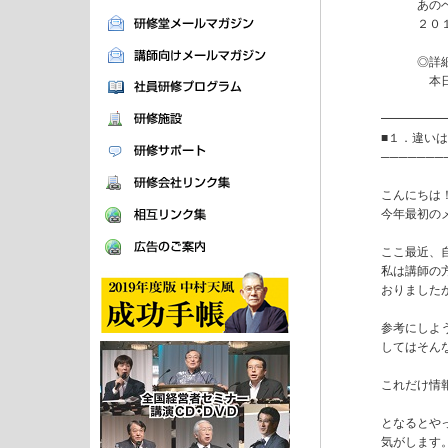
　　　あの
　　　２０
　　　◎詳
　　　　本日
━━━━━
■１．違いは
───────
こんにちは
今年最初の
ここ最近、
私は講師の
おりました
参考にしよ
してはそん
これだけ情
となるとや
気がします。