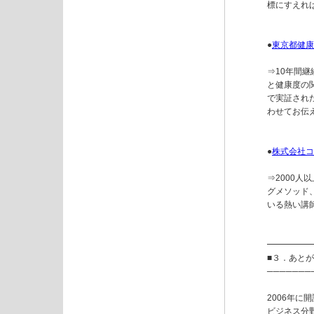
標にすえれ
●
東京都健康
⇒10年間
と健康度の
で実証され
わせてお伝え
●
株式会社コ
⇒2000
グメソッド
いる熱い講師
━━━━━
■３．あとが
───────
2006年に
ビジネス分