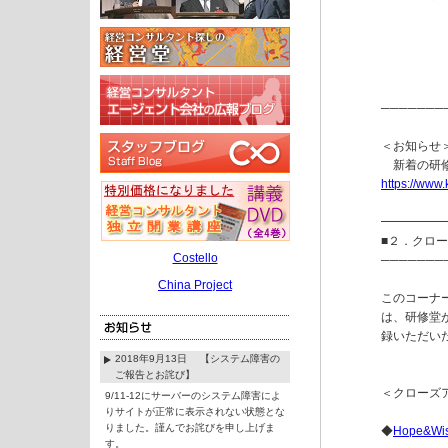
　　　　　
───────
＜お知らせ
https://www
━━━━━
■２．クロ
Costello
───────
China Project
このコーナ
は、研修堂
録いただい
2018年9月13日 【システム障害の
ご報告とお詫び】
＜クローズ
9/11-12にサーバーのシステム障害によ
りサイトが正常に表示されない状態とな
りました。謹んでお詫びを申し上げま
◆
Hope&W
す。