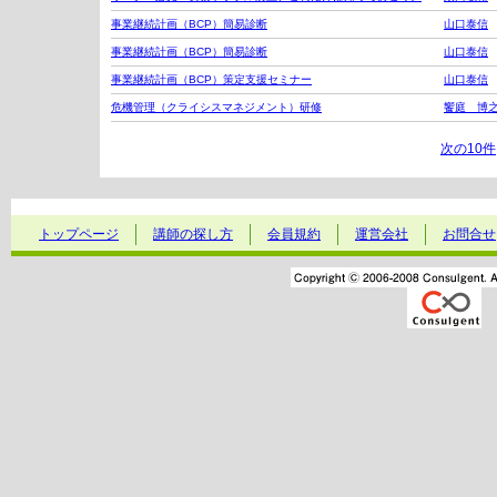
事業継続計画（BCP）簡易診断
山口泰信
事業継続計画（BCP）簡易診断
山口泰信
事業継続計画（BCP）策定支援セミナー
山口泰信
危機管理（クライシスマネジメント）研修
饗庭 博
次の10件
トップページ
講師の探し方
会員規約
運営会社
お問合せ