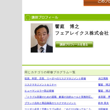
饗庭 博之
フェアレイクス株式会社
同じカテゴリの研修プログラム一覧
役員、幹部、店長、リーダーのリスクマネジメント研修
水口博惠
リスクマネジメントセミナー
饗庭 博
ヒューマンエラー防止研修
饗庭 博
『トラブル回避のための退職 解雇の法的ルールと実務対応』
多田羅 
ブランド志向と商品偽装のリスクマネジメント
鈴木 英夫
リーダー必見！労務トラブル防止、これだけは知っておこう。
須田敏裕