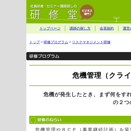
トップページ
講師の探し方
会員規約
運営
トップ
>
研修プログラム
>
リスクマネジメント研修
危機管理（クラ
危機が発生したとき、まず何をす
の２つ
危機管理やＢＣＰ（事業継続計画）を策