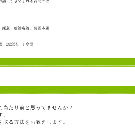
の話に引き込まれる質問の仕
、緩急、総論各論、前置本題
敬語、謙譲語、丁寧語
。
て当たり前と思ってませんか？
す。
を取る方法をお教えします。