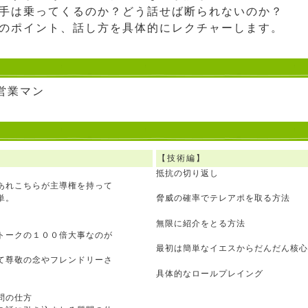
手は乗ってくるのか？どう話せば断られないのか？
のポイント、話し方を具体的にレクチャーします。
営業マン
【技術編】
抵抗の切り返し
あれこちらが主導権を持って
単。
脅威の確率でテレアポを取る方法
無限に紹介をとる方法
トークの１００倍大事なのが
最初は簡単なイエスからだんだん核心
て尊敬の念やフレンドリーさ
具体的なロールプレイング
質問の仕方