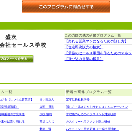
この講師の他の研修プログラム一覧
 盛次
【売れる営業マンになるための話し方】
会社セールス学校
【住宅即決販売の極意】
【最強のセールス軍団を作るためのマネジ
【飛び込み営業の極意】
ラム一覧
新着の研修プログラム一覧
上がる【しつもん営業術】
日小田正人
定年延長社員研修
理学習得講座）
鬼頭 秀彰
話し方・訊き方から考えるコミュニケーション
実戦重視の営業研修
別役 慎司
管理職のためのハラスメント対策研修
を出せば乗り切れる
前沢しんじ
カスタマーハラスメント防止研修
北龍 賢
ハラスメント防止研修（一般社員対象）