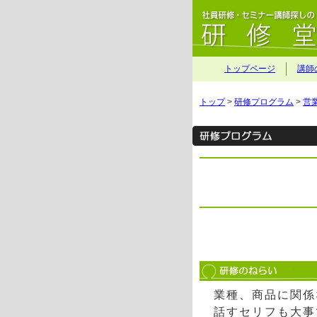
トップページ
講師
トップ
>
研修プログラム
>
営
業種、商品に関係
話すセリフも大事