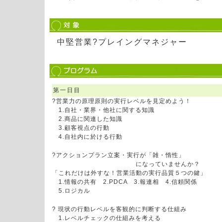
中堅営業?プレイングマネジャー
第一日目
?営業力の原理原則の実行レベルを見定めよう！
1.自社・業界・他社に関する知識
2.商品に関連した知識
3.顧客視点の行動
4.自社内に於ける行動
?アクションプラン立案・実行が「雑・惰性」
になっていませんか？
「これだけは外すな！営業活動の実行品質５つの鍵」
1.情報の共有 2.PDCA 3.報連相 4.信頼関係
5.ロジカル
? 現状の行動レベルを客観的に判断する仕組み
1.レベルチェックの仕組みを考える