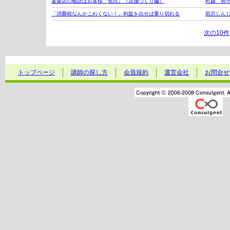
繁盛店の秘訣はお客様『視点』（店舗づくり編）
村越 和
「消費税なんかこわくない！」利益を出せば乗り切れる
前沢しん
次の10件
トップページ
講師の探し方
会員規約
運営会社
お問合せ