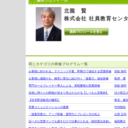
北龍 賢
株式会社 社員教育セン
同じカテゴリの研修プログラム一覧
お客様に好かれる。テクニック不要。即興力で強化する営業研修
別役 慎司
お客様に感謝され、確実に受注に結び付く「提案力」強化研修
島津 愛
専門ロールプレイヤー導入による、実戦重視の営業研修
別役 慎司
自然に周りとの関係が深まり売上が上がる【しつもん営業術】
日小田正
【住宅即決販売の極意】
鳥毛 盛
営業コミュニケーションの基礎
竹内慎也
「提案営業力」アップ研修・質問力とプレゼン力の向上
占部 正尚
話ベタな営業マンでも渡すだけで仕事がとれる「絶対受注名刺」
福田剛大