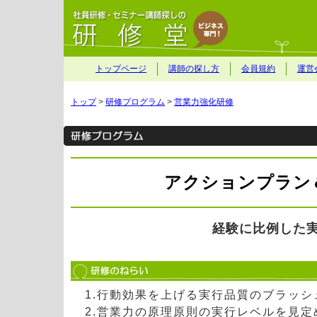
トップページ
講師の探し方
会員規約
運営
トップ
>
研修プログラム
>
営業力強化研修
アクションプラン＆
経験に比例した
1.行動効果を上げる実行品質のブラッ
2.営業力の原理原則の実行レベルを見定