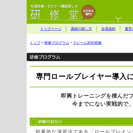
トップページ
講師の探し方
会員規約
運営
トップ
>
研修プログラム
>
クレーム対応研修
専門ロールプレイヤー導入
即興トレーニングを積んだ
今までにない実戦的で
効果的な演習法である「ロールプレイン