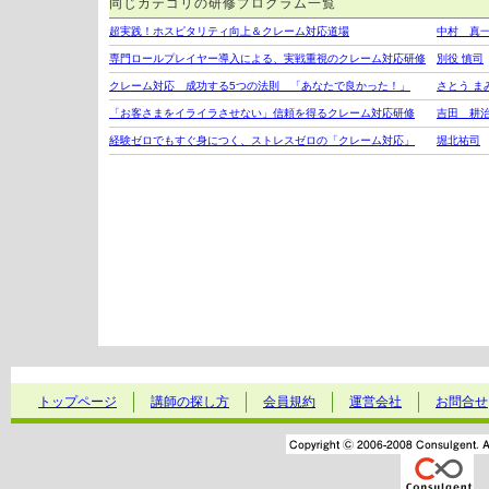
同じカテゴリの研修プログラム一覧
超実践！ホスピタリティ向上＆クレーム対応道場
中村 真
専門ロールプレイヤー導入による、実戦重視のクレーム対応研修
別役 慎司
クレーム対応 成功する5つの法則 「あなたで良かった！」
さとう ま
「お客さまをイライラさせない」信頼を得るクレーム対応研修
吉田 耕
経験ゼロでもすぐ身につく、ストレスゼロの「クレーム対応」
堀北祐司
トップページ
講師の探し方
会員規約
運営会社
お問合せ