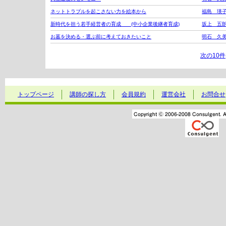
ネットトラブルを起こさない力を絵本から
福島 瑛
新時代を担う若手経営者の育成 (中小企業後継者育成)
坂上 五
お墓を決める・選ぶ前に考えておきたいこと
明石 久
次の10件
トップページ
講師の探し方
会員規約
運営会社
お問合せ