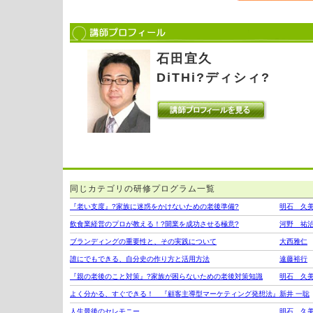
石田宜久
DiTHi?ディシィ?
同じカテゴリの研修プログラム一覧
『老い支度』?家族に迷惑をかけないための老後準備?
明石 久
飲食業経営のプロが教える！?開業を成功させる極意?
河野 祐
ブランディングの重要性と、その実践について
大西雅仁
誰にでもできる、自分史の作り方と活用方法
遠藤裕行
『親の老後のこと対策』?家族が困らないための老後対策知識
明石 久
よく分かる、すぐできる！ 『顧客主導型マーケティング発想法』
新井 一聡
人生最後のセレモニー
明石 久