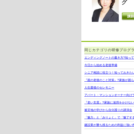
グ
同じカテゴリの研修プログ
エンディングノートの書き方?知って
今日から始める老後準備
シニア相談に役立つ！知っておきた
『親の老後のこと対策』?家族が困
人生最後のセレモニー
アパート・マンションオーナー向け“
『老い支度』?家族に迷惑をかけない
被災地の学びから自分護りの講演会
「魅力」と「みりょく」で「魅了す
建設業が勝ち残るための利益に強い