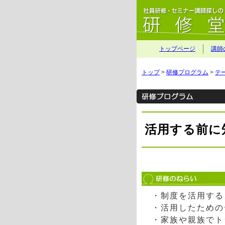
トップページ
講師
トップ
>
研修プログラム
>
テ
活用する前に
・制度を活用する
・活用したための
・家族や親族でト