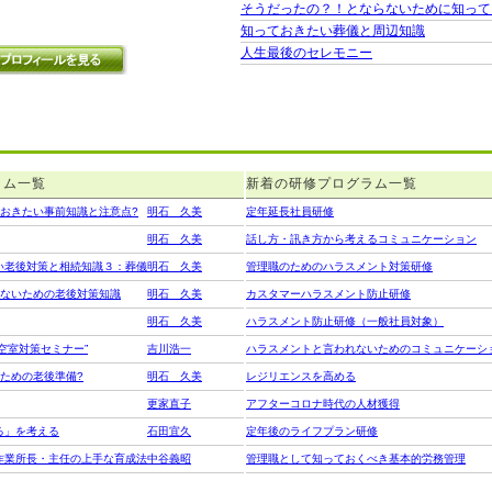
そうだったの？！とならないために知って
知っておきたい葬儀と周辺知識
人生最後のセレモニー
ラム一覧
新着の研修プログラム一覧
おきたい事前知識と注意点?
明石 久美
定年延長社員研修
明石 久美
話し方・訊き方から考えるコミュニケーション
い老後対策と相続知識３：葬儀
明石 久美
管理職のためのハラスメント対策研修
らないための老後対策知識
明石 久美
カスタマーハラスメント防止研修
明石 久美
ハラスメント防止研修（一般社員対象）
空室対策セミナー”
吉川浩一
ハラスメントと言われないためのコミュニケーシ
ための老後準備?
明石 久美
レジリエンスを高める
更家直子
アフターコロナ時代の人材獲得
る」を考える
石田宜久
定年後のライフプラン研修
作業所長・主任の上手な育成法
中谷義昭
管理職として知っておくべき基本的労務管理