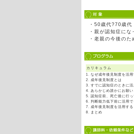
・50歳代?70歳代
・親が認知症にな
・老親の今後のた
カリキュラム
1. なぜ成年後見制度を活
2. 成年後見制度とは
3. すでに認知症のときに
4. あらかじめ誰かにお願
5. 認知症前、死亡後に行
6. 判断能力低下前に活用
7. 成年後見制度を活用す
8. まとめ