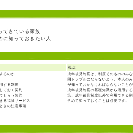
ってきている家族
めに知っておきたい人
視点
用するのか
成年後見制度は、制度そのもののみな
間トラブルにならないよう、本人のみ
活用する制度
が知っておかなければならないことが
いしておく契約
成年後見制度の基礎知識から活用する
ってもらう契約
策、成年後見制度以外で利用できる制
できる福祉サービス
含めて知っておくことは必要です。
るときの注意事項