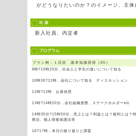
がどうなりたいのか？のイメージ、主体
新入社員、内定者
プラン例：１日目 基本知識習得（6h）
9時?10時20分…社会人と学生の違いについて知る
10時30?12時…会社について知る ディスカッション
12時?13時 お昼休憩
13時?14時20分…会社組織形態、ステークホルダーetc
14時30分?15時50分…売上とは？利益とは？粗利とは？
商法、個人情報保護法等
16?17時…本日の振り返りと課題