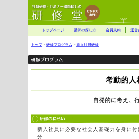
トップページ
講師の探し方
会員規約
運営
トップ
>
研修プログラム
>
新入社員研修
考動的人
自発的に考え、
新入社員に必要な社会人基礎力を身に付
分