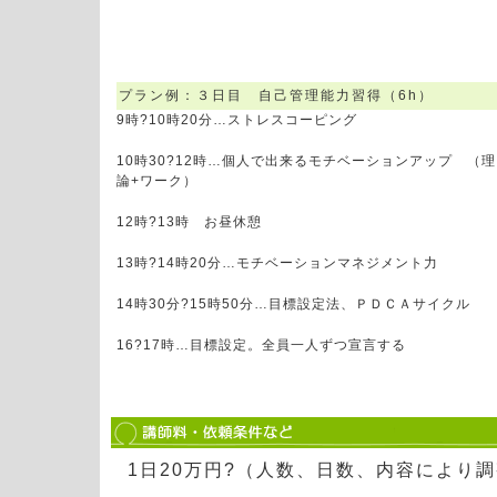
プラン例：３日目 自己管理能力習得（6h）
9時?10時20分…ストレスコーピング
10時30?12時…個人で出来るモチベーションアップ （理
論+ワーク）
12時?13時 お昼休憩
13時?14時20分…モチベーションマネジメント力
14時30分?15時50分…目標設定法、ＰＤＣＡサイクル
16?17時…目標設定。全員一人ずつ宣言する
1日20万円?（人数、日数、内容により