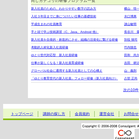
同じカテゴリの研修プログラム一覧
新入社員のための、わかりやすい数字の読み方
横山 悟
入社３年目までに身につけたい仕事の基礎技術
水口博惠
平成生まれの社員教育
諌山敏明
手と頭で学ぶ技術講習（C、Java、Android 他）
長谷川 
新入社員を自発的・創造的にさせ、組織の活発化に繋げる研修
別役 慎司
考動的人材化新入社員研修
竹内慎也
ゆとり世代対応型 新入社員研修
田和 尚
仕事が楽しくなる！新入社員育成研修
吉田 耕
グローバル社会に通用する新入社員としての心構え
山 義則
「ゆとり教育世代の新入社員」フォロー研修（新入社員向け）
占部 正尚
次の10件
トップページ
講師の探し方
会員規約
運営会社
お問合せ