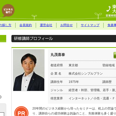
の探し方
会員規約
運営会社
お問合せ
サイトマップ
免責
丸茂喜泰
都道府県
東京都
登録地域
企 業 名
株式会社シンプルプラン
講師生年
1975年
講師歴
ジャンル
経営者・幹部、管理職、若手・新
得意業界
インターネット／小売・流通・Ｆ
20年間のビジネス経験から培ったセミナーは、机上の空論
り、講師自らの成功体験は勿論のこと、失敗体験も多く盛