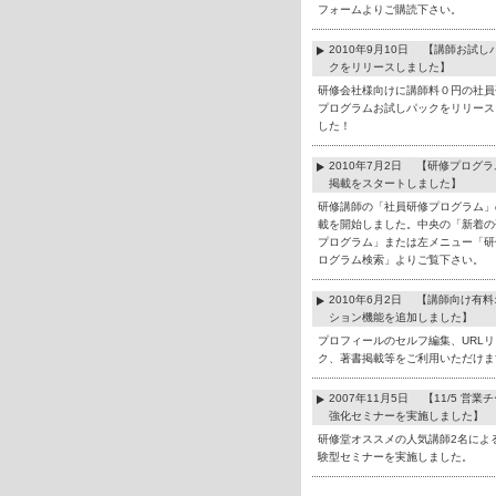
フォームよりご購読下さい。
2010年9月10日 【講師お試し
クをリリースしました】
研修会社様向けに講師料０円の社員
プログラムお試しパックをリリース
した！
2010年7月2日 【研修プログ
掲載をスタートしました】
研修講師の「社員研修プログラム」
載を開始しました。中央の「新着の
プログラム」または左メニュー「研
ログラム検索」よりご覧下さい。
2010年6月2日 【講師向け有
ション機能を追加しました】
プロフィールのセルフ編集、URLリ
ク、著書掲載等をご利用いただけま
2007年11月5日 【11/5 営業
強化セミナーを実施しました】
研修堂オススメの人気講師2名によ
験型セミナーを実施しました。