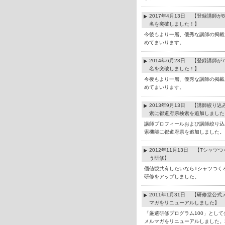
2017年4月13日 【登録講師が8
名を突破しました！】
今後もより一層、優秀な講師の掲載
めてまいります。
2014年6月23日 【登録講師が7
名を突破しました！】
今後もより一層、優秀な講師の掲載
めてまいります。
2013年9月13日 【講師絞り込
索に都道府県検索を追加しました
講師プロフィールおよび講師絞り込
索機能に都道府県を追加しました。
2012年11月13日 【Tシャツつ
う研修】
価値観共有したいならTシャツつく
研修をアップしました。
2011年1月31日 【研修堂公式
マガをリニューアルしました】
「厳選研修プログラム100」として
メルマガをリニューアルしました。