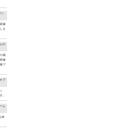
パッ
研修
しま
ラムの
の掲
研修
修プ
料オプ
ン
す。
チーム
る体