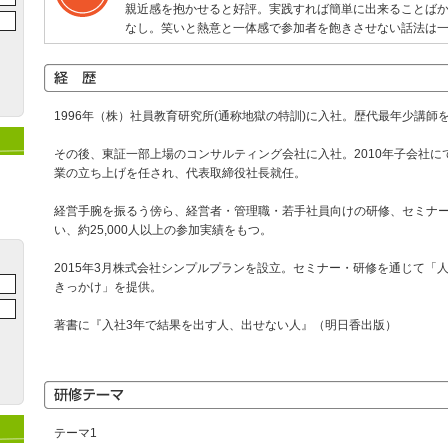
親近感を抱かせると好評。実践すれば簡単に出来ることば
なし。笑いと熱意と一体感で参加者を飽きさせない話法は
1996年（株）社員教育研究所(通称地獄の特訓)に入社。歴代最年少講師
その後、東証一部上場のコンサルティング会社に入社。2010年子会社に
業の立ち上げを任され、代表取締役社長就任。
経営手腕を振るう傍ら、経営者・管理職・若手社員向けの研修、セミナ
い、約25,000人以上の参加実績をもつ。
2015年3月株式会社シンプルプランを設立。セミナー・研修を通じて「
きっかけ」を提供。
著書に『入社3年で結果を出す人、出せない人』（明日香出版）
テーマ1