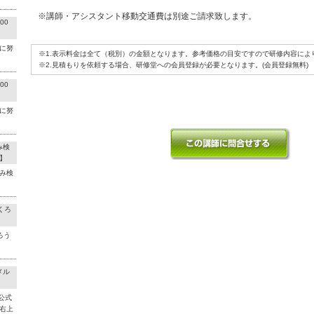
※講師・アシスタント移動交通費は別途ご請求致します。
00
に努
※1.表示料金は全て（税別）の金額となります。参考価格の目安ですので研修内容によ
※2.見積もりを依頼する場合、研修堂への会員登録が必要となります。(会員登録無料)
00
に努
み検
】
み検
くろ
ろう
メル
公式
右上