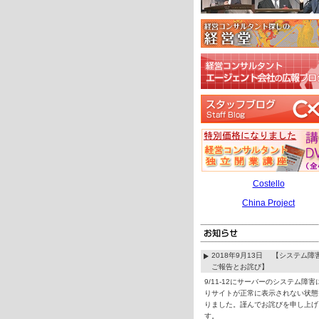
Costello
China Project
2018年9月13日 【システム障
ご報告とお詫び】
9/11-12にサーバーのシステム障害
りサイトが正常に表示されない状態
りました。謹んでお詫びを申し上げ
す。