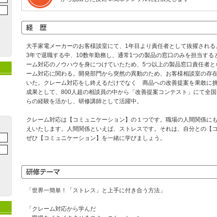
大手家電メーカーのお客様談室にて、1年目より責任者として抜擢される
3年で退職する中、10数年勤務し、通常1つの製品の窓口のみを担当する
ーム対応のノウハウを身につけていたため、5つ以上の製品窓口責任者となり
ーム対応に関わる。開発部門から突然の異動のため、お客様相談室の存
いた。クレーム対応をし終えるだけでなく 商品への改善提案を果敢に
成果として、800人超の相談員の中から「改善提案コンテスト」にて全
らの経験を活かし、研修講師として活躍中。
クレーム対応は【コミュニケーション】の１つです。職場の人間関係に
えいたします。人間関係といえば、ストレスです。それは、自分との【
ぜひ【コミュニケーション】を一緒に学びましょう。
「世界一簡単！「ストレス」と上手に付き合う方法」
「クレーム対応から学んだ