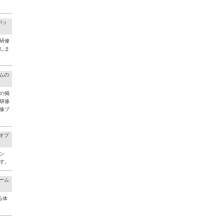
パッ
研修
しま
ラムの
の掲
研修
修プ
料オプ
ン
す。
チーム
る体