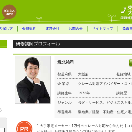
の探し方
会員規約
運営会社
お問合せ
サイトマップ
免責
堀北祐司
都道府県
大阪府
登録地域
企 業 名
クレーム対応アドバイザー・スト
講師生年
1973年
講師歴
ジャンル
接客・サービス、ビジネススキル
得意業界
製造業／建築・不動産・住宅／電
1.大手家電メーカー・1万件のクレーム対応から学んだ【コ
から脱出した技術 3.簡単シンプルにお伝えします