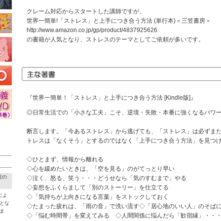
クレーム対応からスタートした講師ですが、
世界一簡単!「ストレス」と上手につき合う方法 (単行本)＜三笠書房＞
http://www.amazon.co.jp/gp/product/4837925626
の書籍が人気となり、ストレスのテーマとしてご依頼が多いです。
『世界一簡単！「ストレス」と上手につき合う方法 [Kindle版]』
◎日常生活での「小さな工夫」こそ、逆境・失敗・本番に強くなるパワ
断言します。「今あるストレス」から逃げても、「ストレス」は必ずま
トレスは「なくそう」とするのではなく「上手につき合う方法」を見つ
◇ひとまず、情報から離れる
◇心を緩めたいときは、「空を見る」のがてっとり早い
害の
◇泣く、怒る、笑う・・・どうせなら「気のすむまで」やる
◇妄想をふくらまして「別のストーリー」を仕立てる
によ
◇「気持ちが上向きになる言葉」をストックしておく
とな
◇たまった疲れは、「雨の音」で洗い流す◇「居心地のいい人」のそば
ま
◇「悩む時間帯」を変えてみる ◇人間関係に悩んだら「歓宿縁」・・