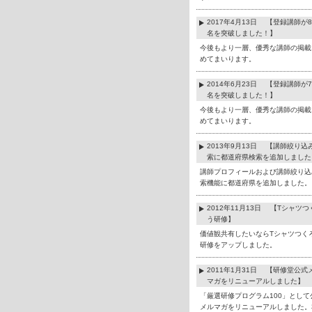
2017年4月13日 【登録講師が8
名を突破しました！】
今後もより一層、優秀な講師の掲載
めてまいります。
2014年6月23日 【登録講師が7
名を突破しました！】
今後もより一層、優秀な講師の掲載
めてまいります。
2013年9月13日 【講師絞り込
索に都道府県検索を追加しました
講師プロフィールおよび講師絞り込
索機能に都道府県を追加しました。
2012年11月13日 【Tシャツつ
う研修】
価値観共有したいならTシャツつく
研修をアップしました。
2011年1月31日 【研修堂公式
マガをリニューアルしました】
「厳選研修プログラム100」として
メルマガをリニューアルしました。