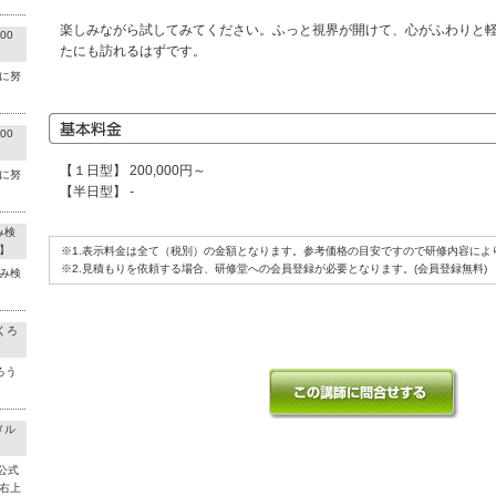
楽しみながら試してみてください。ふっと視界が開けて、心がふわりと
00
たにも訪れるはずです。
に努
00
【１日型】 200,000円～
に努
【半日型】 -
み検
】
※1.表示料金は全て（税別）の金額となります。参考価格の目安ですので研修内容によ
※2.見積もりを依頼する場合、研修堂への会員登録が必要となります。(会員登録無料)
み検
くろ
ろう
メル
公式
右上