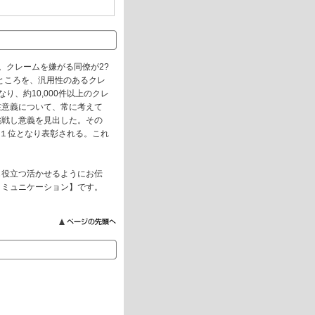
。クレームを嫌がる同僚が2?
ところを、汎用性のあるクレ
、約10,000件以上のクレ
在意義について、常に考えて
挑戦し意義を見出した。その
国１位となり表彰される。これ
も役立つ活かせるようにお伝
コミュニケーション】です。