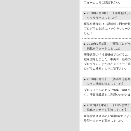
フォームよりご購読下さい。
2010年9月10日 【講師お試し
クをリリースしました】
研修会社様向けに講師料０円の社員
プログラムお試しパックをリリース
した！
2010年7月2日 【研修プログ
掲載をスタートしました】
研修講師の「社員研修プログラム」
載を開始しました。中央の「新着の
プログラム」または左メニュー「研
ログラム検索」よりご覧下さい。
2010年6月2日 【講師向け有
ション機能を追加しました】
プロフィールのセルフ編集、URLリ
ク、著書掲載等をご利用いただけま
2007年11月5日 【11/5 営業
強化セミナーを実施しました】
研修堂オススメの人気講師2名によ
験型セミナーを実施しました。