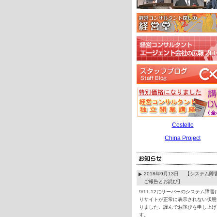
Costello
China Project
2018年9月13日 【システム障
ご報告とお詫び】
9/11-12にサーバーのシステム障害
りサイトが正常に表示されない状態
りました。謹んでお詫びを申し上げ
す。