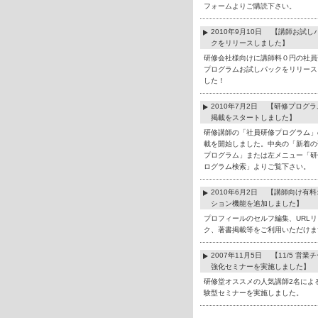
フォームよりご購読下さい。
2010年9月10日 【講師お試し
クをリリースしました】
研修会社様向けに講師料０円の社員
プログラムお試しパックをリリース
した！
2010年7月2日 【研修プログ
掲載をスタートしました】
研修講師の「社員研修プログラム」
載を開始しました。中央の「新着の
プログラム」または左メニュー「研
ログラム検索」よりご覧下さい。
2010年6月2日 【講師向け有
ション機能を追加しました】
プロフィールのセルフ編集、URLリ
ク、著書掲載等をご利用いただけま
2007年11月5日 【11/5 営業
強化セミナーを実施しました】
研修堂オススメの人気講師2名によ
験型セミナーを実施しました。