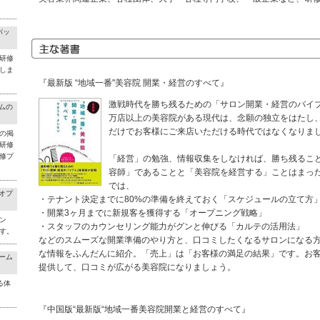
パッ
研修
しま
『最新版 “地域一番"美容院 開業・経営のすべて』
激戦時代を勝ち残るための「サロン開業・経営のバイブル
ラムの
万店以上の美容院がある現代は、念願の独立をはたし
だけでお客様にご来店いただける時代ではなくなりま
の掲
研修
修プ
「経営」の勉強、情報収集をしなければ、勝ち残るこ
容師」であることと「美容院を経営する」ことはまっ
では、
料オプ
・テナント決定までに80%の準備を終えておく「スケジュールの立て方
・開業3ヶ月までに新規客を獲得する「オープニング戦略」
ン
・スタッフのカウンセリング能力がグンと伸びる「カルテの活用法」
す。
などのスムーズな開業準備のやり方と、口コミしたくなるサロンになる
な情報をふんだんに紹介。「売上」は「お客様の満足の結果」です。お
チーム
提供して、口コミが広がる美容院になりましょう。
る体
『中国版“最新版“地域一番美容院開業と経営のすべて』