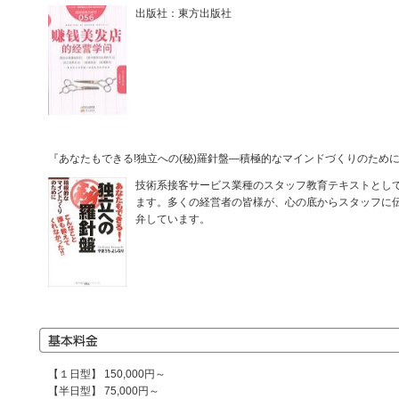
出版社：東方出版社
『あなたもできる!独立への(秘)羅針盤―積極的なマインドづくりのため
技術系接客サービス業種のスタッフ教育テキストとし
ます。多くの経営者の皆様が、心の底からスタッフに
弁しています。
【１日型】 150,000円～
【半日型】 75,000円～