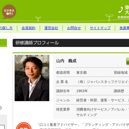
の探し方
会員規約
運営会社
お問合せ
サイトマップ
免責
山内 義成
都道府県
東京都
登録地域
企 業 名
（有）ジャパンスタッフクリエイ
講師生年
1963年
講師歴
ジャンル
経営者・幹部、接客・サービス、
得意業界
消費者向けサービス／アパレル・
サルティング
「口コミ集客アドバイザー」「ブランディング・アドバイザ