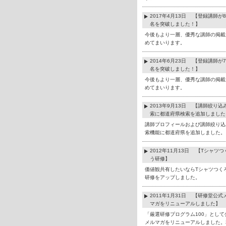
2017年4月13日 【登録講師が8
名を突破しました！】
今後もより一層、優秀な講師の掲載
めてまいります。
2014年6月23日 【登録講師が7
名を突破しました！】
今後もより一層、優秀な講師の掲載
めてまいります。
2013年9月13日 【講師絞り込
索に都道府県検索を追加しました
講師プロフィールおよび講師絞り込
索機能に都道府県を追加しました。
2012年11月13日 【Tシャツつ
う研修】
価値観共有したいならTシャツつく
研修をアップしました。
2011年1月31日 【研修堂公式
マガをリニューアルしました】
「厳選研修プログラム100」として
メルマガをリニューアルしました。