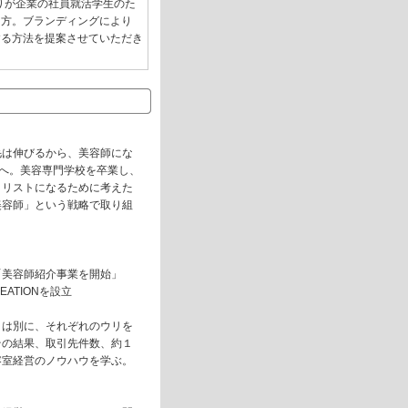
りが企業の社員就活学生のた
き方。ブランディングにより
する方法を提案させていただき
毛は伸びるから、美容師にな
京へ。美容専門学校を卒業し、
イリストになるために考えた
美容師」という戦略で取り組
「美容師紹介事業を開始」
EATIONを設立
とは別に、それぞれのウリを
その結果、取引先件数、約１
容室経営のノウハウを学ぶ。