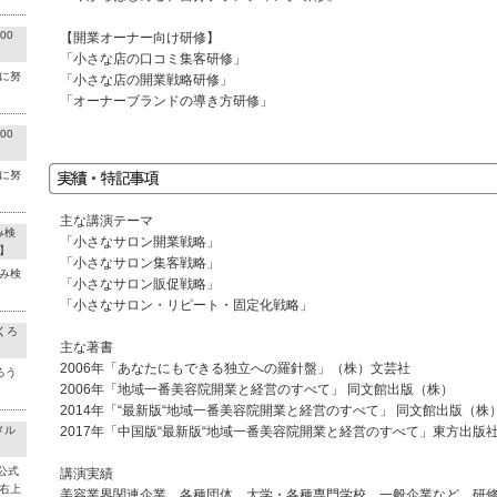
00
【開業オーナー向け研修】
「小さな店の口コミ集客研修」
に努
「小さな店の開業戦略研修」
「オーナーブランドの導き方研修」
00
に努
主な講演テーマ
み検
「小さなサロン開業戦略」
】
「小さなサロン集客戦略」
み検
「小さなサロン販促戦略」
「小さなサロン・リピート・固定化戦略」
くろ
主な著書
2006年「あなたにもできる独立への羅針盤」（株）文芸社
ろう
2006年「地域一番美容院開業と経営のすべて」 同文館出版（株）
2014年「“最新版“地域一番美容院開業と経営のすべて」 同文館出版（株
メル
2017年「中国版“最新版“地域一番美容院開業と経営のすべて」東方出版
公式
講演実績
右上
美容業界関連企業、各種団体、大学・各種専門学校、一般企業など、研