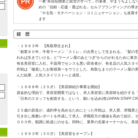
一番”美容院開業と経営のすべて」の著者、やまうちよしな
めの「信頼・応援・選ばれる」セルフブランディングの導
「やる気・モチベーション・コミニュケーション」も改善
ます
・１９６３年 【鳥取県生まれ】
「創業８０年」牛骨ラーメン「スミレ」の次男として生まれる。「髪の
れれば生きていける」と“ラーメン屋のあとつぎ”からのがれるために東
有名美容室に入社。不器用でセンスも悪い田舎者が、有名店の人気スタ
作戦は「徹底したお客様第一をウリとした、鳥取なまりのラーメン屋の
んだ結果、人気スタイリストへと成長。
・１９８８年（２５才）【美容師紹介事業を開始】
資金的な理由で、美容室開業ではなく、求人美容室に美容師を紹介する
「日本のスタッフを創造する」という、願いを込め(有)JAPAN STAFF CR
２５歳の若造が、成約率を高めるためにとった作戦は、求人票、求職票
引き出し推薦レポートを作成して求人、求職双方の価値を高めて紹介。
０００件。順調に軌道にのせる。同時に、業界の先輩オーナーから、美
・１９９３年（３０才）【美容室をオープン】