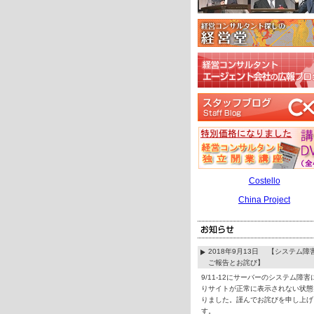
Costello
China Project
2018年9月13日 【システム障
ご報告とお詫び】
9/11-12にサーバーのシステム障害
りサイトが正常に表示されない状態
りました。謹んでお詫びを申し上げ
す。