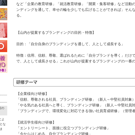
など「企業の教育研修」「就活教育研修」「開業・集客研修」など活動
ンディングを通して、幸せの輪を少しでも広げることができれば」そん
る。
【山内が提案するブランディングの目的・特徴】
目的：「自分自身のブランディングを通して、人として成長する」
特徴：信用、信頼、尊敬、選ばれるために「自分ブランドを導く」だけ
で、人として成長させる」これが山内が提案するブランディングの一番
【企業様向け研修】
「信頼、尊敬される社員、ブランディング研修」（新人～中堅社員対象
「やる気のある社員へと導く、ブランディング研修」（新人～中堅社員
害の
「ブランディングで、環境変化に対応できる強い社員育成研修」（管理
によ
【就活学生様向け研修】
とな
「エントリーシート、面接に役立つブランディング研修」
ま
「今からはじめる、自分ブランディング研修」