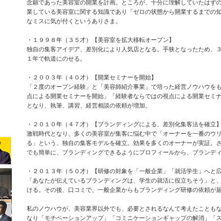
念願であった美容室の開業を計画。ところが、十分に理解していたはず
業している美容室に関する知識であり「ゼロの状態から開業するまでの
なミスに気が付くというありさま。
・１９９８年（３５才）【美容室を拡大移転オープン】
独自の集客アイデア、差別化により人気店となる。手狭となったため、
１年で軌道にのせる。
・２００３年（４０才）【開業セミナーを開始】
「２度のオープン経験」と「美容師紹介事業」で培った経営ノウハウを
点による開業セミナーを開始」「経験者ならではの視点による開業セミ
となり、執筆、講習、経営相談の依頼が増加。
・２０１０年（４７才）【ブランディングによる、差別化集客法を確立
激戦時代となり、多くの美容室が集客に悩む中で「オーナーを一番のウ
る」という、独自の集客モデルを確立。効果を多くのオーナーが実証。
でも簡単に、ブランディングできるようにプロフィールから、ブランデ
・２０１３年（５０才）【研修の対象を「一般企業」「就活学生」へと
「あなたが伝えているブランディングは、学生の就活に役立ちそう」と
ける。その後、口コミで、一般企業からもブランディング研修の依頼が
私のノウハウが、美容業界以外でも、必要とされるなんて考えたことも
なり「モチベーションアップ」「コミニケーションギャップの解消」「