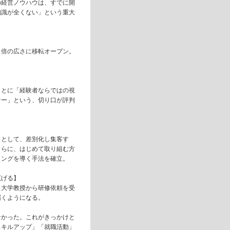
の経営ノウハウは、すでに開
知識が全くない」という重大
３倍の広さに移転オープン。
もとに「経験者ならではの視
ナー」という、切り口が評判
】
リとして、差別化し集客す
さらに、はじめて取り組む方
ィングを導く手法を確立。
広げる】
、大学教授から研修依頼を受
届くようになる。
なかった。これがきっかけと
スキルアップ」「就職活動」