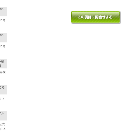
00
に努
00
に努
み検
】
み検
くろ
ろう
メル
公式
右上