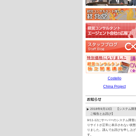
Costello
China Project
2018年9月13日 【システム障
ご報告とお詫び】
9/11-12にサーバーのシステム障害
りサイトが正常に表示されない状態
りました。謹んでお詫びを申し上げ
す。