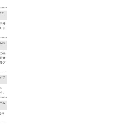
パッ
研修
しま
ラムの
の掲
研修
修プ
料オプ
ン
す。
チーム
る体