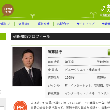
の探し方
会員規約
運営会社
お問合せ
サイトマップ
免責
遠藤裕行
都道府県
埼玉県
登録地域
企 業 名
ビュークリエイト株式会社
講師生年
1968年
講師歴
ジャンル
IT・インターネット、管理職、若
得意業界
インターネット／研修・コンサル
人は誰でも貴重な経験を持っているが、その経験を十分に
自分の過去を振り返って、苦難を乗り越えた経験や、失敗