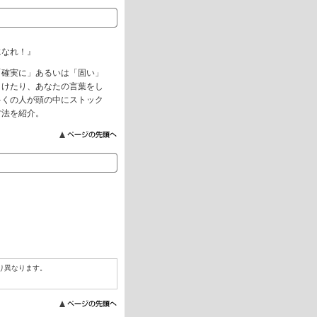
になれ！』
「確実に」あるいは「固い」
引けたり、あなたの言葉をし
多くの人が頭の中にストック
方法を紹介。
り異なります。