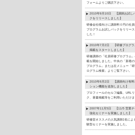
フォームよりご購読下さい。
2010年9月10日 【講師お試し
クをリリースしました】
研修会社様向けに講師料０円の社員
プログラムお試しパックをリリース
した！
2010年7月2日 【研修プログ
掲載をスタートしました】
研修講師の「社員研修プログラム」
載を開始しました。中央の「新着の
プログラム」または左メニュー「研
ログラム検索」よりご覧下さい。
2010年6月2日 【講師向け有
ション機能を追加しました】
プロフィールのセルフ編集、URLリ
ク、著書掲載等をご利用いただけま
2007年11月5日 【11/5 営業
強化セミナーを実施しました】
研修堂オススメの人気講師2名によ
験型セミナーを実施しました。