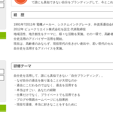
て誰にも真似できない自分をブランディングして、今とこ
1991年?2011年 電機メーカー、システムインテグレータ、外資系通信
2012年 ビュークリエイト株式会社を設立 代表取締役
地域活性、地方創生をテーマに、様々な活動を実施。その一環で、高齢
分史活用のアドバイザー活用を開始。
現在は、高齢者のみならず、現役世代の生きがい創出や、若い世代のセ
自分史を活用するアドバイスを実施。
自分史を活用して、誰にも真似できない「自分ブランディング」。
・なぜ自分の過去を振り返ることが大切なのか
・過去にこだわるのではなく、過去を活用する
・本当はすごい、あなたの経験
・仕事だけでなく、プライベートでも活用できる
・ブログや簡易ホームページにも効果的
・現役引退後、本当に好きなことをするために