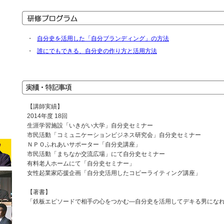
・
自分史を活用した「自分ブランディング」の方法
・
誰にでもできる、自分史の作り方と活用方法
【講師実績】
2014年度 18回
生涯学習施設「いきがい大学」自分史セミナー
市民活動「コミュニケーションビジネス研究会」自分史セミナー
ＮＰＯふれあいサポーター「自分史講座」
市民活動「まちなか交流広場」にて自分史セミナー
有料老人ホームにて「自分史セミナー」
女性起業家応援企画「自分史活用したコピーライティング講座」
【著書】
「鉄板エピソードで相手の心をつかむ―自分史を活用してデキる男にな