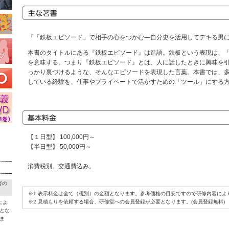
『「鉄板エピソード」で相手の心をつかむ―自分史を活用してデキる男
本書のタイトルにある『鉄板エピソード』は造語。鉄板という表現は、
を意味する。つまり『鉄板エピソード』とは、人に話したときに興味を
っかり裏づけるような、そんなエピソードを表現した言葉。本書では、
している経験を、仕事やプライベートで活かすための「ツール」にする
【１日型】 100,000円～
【半日型】 50,000円～
消費税別。交通費込み。
害の
※1.表示料金は全て（税別）の金額となります。参考価格の目安ですので研修内容によ
※2.見積もりを依頼する場合、研修堂への会員登録が必要となります。(会員登録無料)
によ
とな
ま