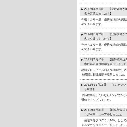
2017年4月13日 【登録講師が8
名を突破しました！】
今後もより一層、優秀な講師の掲載
めてまいります。
2014年6月23日 【登録講師が7
名を突破しました！】
今後もより一層、優秀な講師の掲載
めてまいります。
2013年9月13日 【講師絞り込
索に都道府県検索を追加しました
講師プロフィールおよび講師絞り込
索機能に都道府県を追加しました。
2012年11月13日 【Tシャツつ
う研修】
価値観共有したいならTシャツつく
研修をアップしました。
2011年1月31日 【研修堂公式
マガをリニューアルしました】
「厳選研修プログラム100」として
メルマガをリニューアルしました。