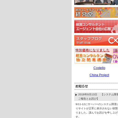
Costello
China Project
2018年9月13日 【システム障
ご報告とお詫び】
9/11-12にサーバーのシステム障害
りサイトが正常に表示されない状態
りました。謹んでお詫びを申し上げ
す。