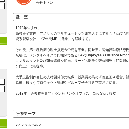
合せ下さい。
1978年生まれ。
高校を卒業後、アメリカのマサチューセッツ州立大学にて社会学及び心
資系製薬会社にて2年間MR（営業）を経験する。
その後、第一種臨床心理士指定大学院を卒業。同時期に認知行動療法専
業後は、メンタルヘルス専門機関であるEAP(Employee Assistance P
コンサルタント及び研修講師を担当。サービス開発や研修開発（従業員
ン向上）にも従事。
大手広告制作会社の人材開発部に転職。従業員の為の研修企画や運営、
異動。様々なプロジェクト管理やグループ子会社設立業務に従事。
2013年 過去整理専門カウンセリングオフィス One Story 設立
○メンタルヘルス