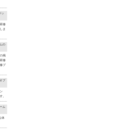
パッ
研修
しま
ラムの
の掲
研修
修プ
料オプ
ン
す。
チーム
る体