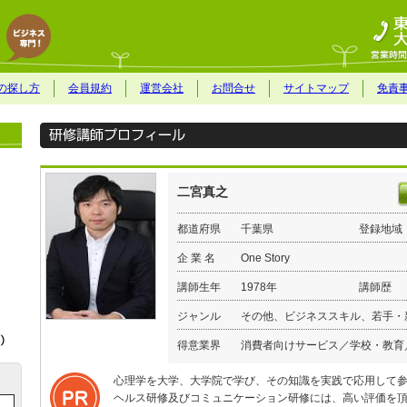
の探し方
会員規約
運営会社
お問合せ
サイトマップ
免責
二宮真之
都道府県
千葉県
登録地域
企 業 名
One Story
講師生年
1978年
講師歴
ジャンル
その他、ビジネススキル、若手・
得意業界
消費者向けサービス／学校・教育
心理学を大学、大学院で学び、その知識を実践で応用して
ヘルス研修及びコミュニケーション研修には、高い評価を