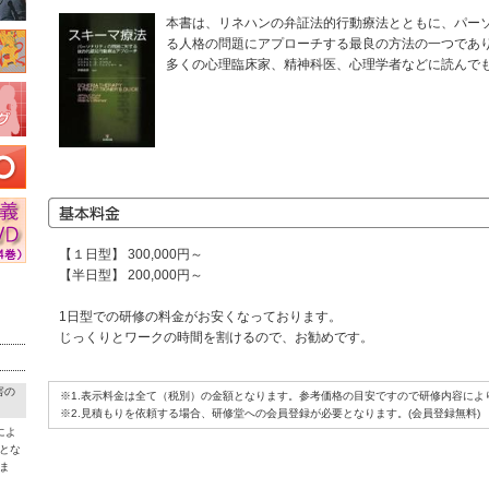
本書は、リネハンの弁証法的行動療法とともに、パー
る人格の問題にアプローチする最良の方法の一つであ
多くの心理臨床家、精神科医、心理学者などに読んで
【１日型】 300,000円～
【半日型】 200,000円～
1日型での研修の料金がお安くなっております。
じっくりとワークの時間を割けるので、お勧めです。
害の
※1.表示料金は全て（税別）の金額となります。参考価格の目安ですので研修内容によ
※2.見積もりを依頼する場合、研修堂への会員登録が必要となります。(会員登録無料)
によ
とな
ま