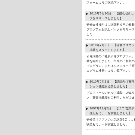
フォームよりご購読下さい。
2010年9月10日 【講師お試し
クをリリースしました】
研修会社様向けに講師料０円の社員
プログラムお試しパックをリリース
した！
2010年7月2日 【研修プログ
掲載をスタートしました】
研修講師の「社員研修プログラム」
載を開始しました。中央の「新着の
プログラム」または左メニュー「研
ログラム検索」よりご覧下さい。
2010年6月2日 【講師向け有
ション機能を追加しました】
プロフィールのセルフ編集、URLリ
ク、著書掲載等をご利用いただけま
2007年11月5日 【11/5 営業
強化セミナーを実施しました】
研修堂オススメの人気講師2名によ
験型セミナーを実施しました。