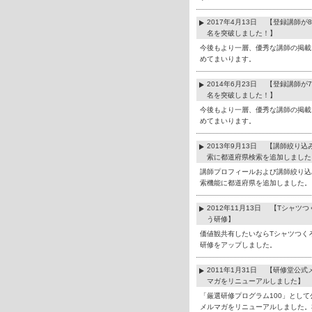
2017年4月13日 【登録講師が8
名を突破しました！】
今後もより一層、優秀な講師の掲載
めてまいります。
2014年6月23日 【登録講師が7
名を突破しました！】
今後もより一層、優秀な講師の掲載
めてまいります。
2013年9月13日 【講師絞り込
索に都道府県検索を追加しました
講師プロフィールおよび講師絞り込
索機能に都道府県を追加しました。
2012年11月13日 【Tシャツつ
う研修】
価値観共有したいならTシャツつく
研修をアップしました。
2011年1月31日 【研修堂公式
マガをリニューアルしました】
「厳選研修プログラム100」として
メルマガをリニューアルしました。