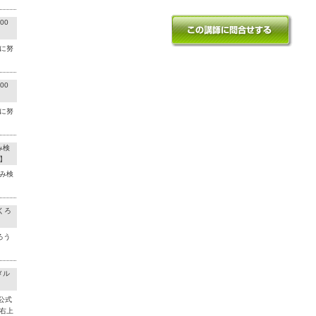
00
に努
00
に努
み検
】
み検
くろ
ろう
メル
公式
右上