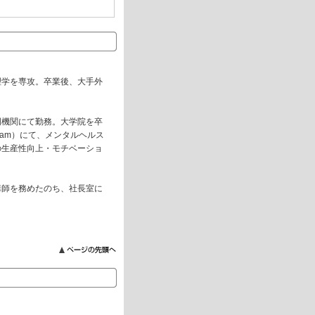
理学を専攻。卒業後、大手外
門機関にて勤務。大学院を卒
rogram）にて、メンタルヘルス
の生産性向上・モチベーショ
講師を務めたのち、社長室に