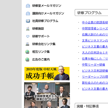
・
中小企業の部課長研
・
中間管理者シリーズ
・
右腕人財のためのリ
・
文系ビジネスマンの
・
ビジネス文書の書き
・
大人の日本語セミナ
・
仕事を軸にした「リ
・
中堅リーダー研修
・
ビジネス日本語研修
・
リーダーシップの理
・
新社会人のためのコ
・
ビジネス文書の書き