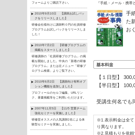
フォームよりご購読下さい。
『手紙・メール・携帯
手
2010年9月10日 【講師お試しパッ
クをリリースしました】
た
研修会社様向けに講師料０円の社員研修
お
プログラムお試しパックをリリースしま
した！
2010年7月2日 【研修プログラムの
掲載をスタートしました】
研修講師の「社員研修プログラム」の掲
載を開始しました。中央の「新着の研修
プログラム」または左メニュー「研修プ
ログラム検索」よりご覧下さい。
【１日型】 300,
2010年6月2日 【講師向け有料オプ
【半日型】 100,
ション機能を追加しました】
プロフィールのセルフ編集、URLリン
ク、著書掲載等をご利用いただけます。
受講生何名でも
2007年11月5日 【11/5 営業チーム
強化セミナーを実施しました】
※1.表示料金は全
研修堂オススメの人気講師2名による体
験型セミナーを実施しました。
り異なります。
※2.見積もりを依