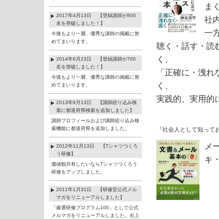
ま
2017年4月13日 【登録講師が800
社
名を突破しました！】
一
今後もより一層、優秀な講師の掲載に努
めてまいります。
聴く・話す・読
く、
2014年6月23日 【登録講師が700
名を突破しました！】
「正確に・洩れ
今後もより一層、優秀な講師の掲載に努
く、
めてまいります。
実践的、実用的
2013年9月13日 【講師絞り込み検
索に都道府県検索を追加しました】
講師プロフィールおよび講師絞り込み検
索機能に都道府県を追加しました。
『社会人として知って
メ
2012年11月13日 【Tシャツつくろ
う研修】
キ
価値観共有したいならTシャツつくろう
研修をアップしました。
2011年1月31日 【研修堂公式メル
マガをリニューアルしました】
「厳選研修プログラム100」として公式
メルマガをリニューアルしました。右上