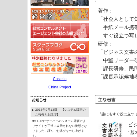
著作：
「社会人として知
「手紙メール携帯
「すぐ役立つ写し
研修：
「ビジネス文書
「中堅リーダー
「課長研修」民
「課長承認候補
Costello
China Project
2018年9月13日 【システム障害の
『誰にもすぐ役に立つ 
ご報告とお詫び】
9/11-12にサーバーのシステム障害によ
ビ
りサイトが正常に表示されない状態とな
りました。謹んでお詫びを申し上げま
“基
す。