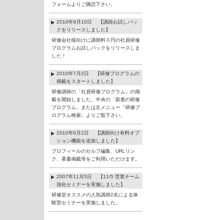
フォームよりご購読下さい。
2010年9月10日 【講師お試しパッ
クをリリースしました】
研修会社様向けに講師料０円の社員研修
プログラムお試しパックをリリースしま
した！
2010年7月2日 【研修プログラムの
掲載をスタートしました】
研修講師の「社員研修プログラム」の掲
載を開始しました。中央の「新着の研修
プログラム」または左メニュー「研修プ
ログラム検索」よりご覧下さい。
2010年6月2日 【講師向け有料オプ
ション機能を追加しました】
プロフィールのセルフ編集、URLリン
ク、著書掲載等をご利用いただけます。
2007年11月5日 【11/5 営業チーム
強化セミナーを実施しました】
研修堂オススメの人気講師2名による体
験型セミナーを実施しました。