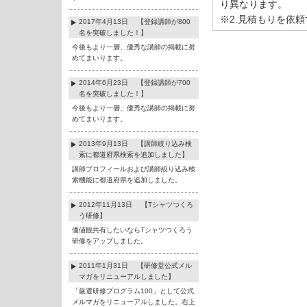
り異なります。
※2.見積もりを依
2017年4月13日 【登録講師が800
名を突破しました！】
今後もより一層、優秀な講師の掲載に努
めてまいります。
2014年6月23日 【登録講師が700
名を突破しました！】
今後もより一層、優秀な講師の掲載に努
めてまいります。
2013年9月13日 【講師絞り込み検
索に都道府県検索を追加しました】
講師プロフィールおよび講師絞り込み検
索機能に都道府県を追加しました。
2012年11月13日 【Tシャツつくろ
う研修】
価値観共有したいならTシャツつくろう
研修をアップしました。
2011年1月31日 【研修堂公式メル
マガをリニューアルしました】
「厳選研修プログラム100」として公式
メルマガをリニューアルしました。右上