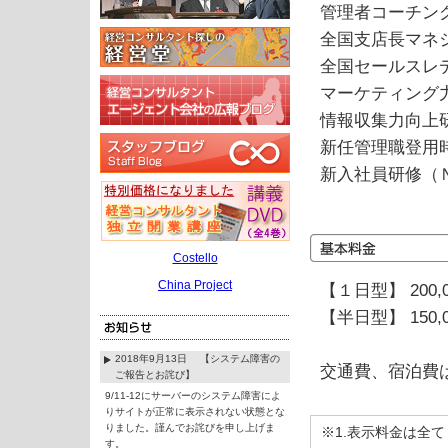
管理者コーチン
全国支店長マネ
全国セールスレ
マーケティング
情報収集力向上
新任管理職登用
新入社員研修（
Costello
China Project
【１日型】 200,
【半日型】 150,
2018年9月13日 【システム障害の
交通費、宿泊費
ご報告とお詫び】
9/11-12にサーバーのシステム障害によ
りサイトが正常に表示されない状態とな
りました。謹んでお詫びを申し上げま
※1.表示料金は全
す。