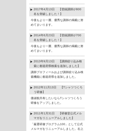
2017年4月13日 【登録講師が800
名を突破しました！】
今後もより一層、優秀な講師の掲載に努
めてまいります。
2014年6月23日 【登録講師が700
名を突破しました！】
今後もより一層、優秀な講師の掲載に努
めてまいります。
2013年9月13日 【講師絞り込み検
索に都道府県検索を追加しました】
講師プロフィールおよび講師絞り込み検
索機能に都道府県を追加しました。
2012年11月13日 【Tシャツつくろ
う研修】
価値観共有したいならTシャツつくろう
研修をアップしました。
2011年1月31日 【研修堂公式メル
マガをリニューアルしました】
「厳選研修プログラム100」として公式
メルマガをリニューアルしました。右上