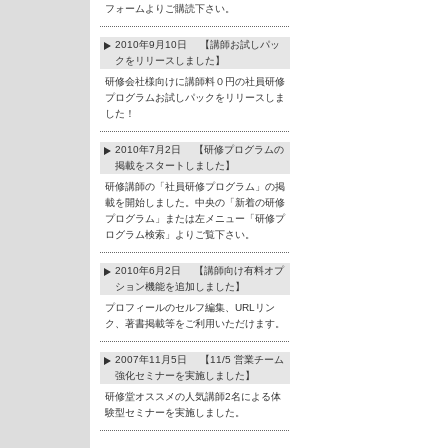
フォームよりご購読下さい。
2010年9月10日 【講師お試しパッ
クをリリースしました】
研修会社様向けに講師料０円の社員研修
プログラムお試しパックをリリースしま
した！
2010年7月2日 【研修プログラムの
掲載をスタートしました】
研修講師の「社員研修プログラム」の掲
載を開始しました。中央の「新着の研修
プログラム」または左メニュー「研修プ
ログラム検索」よりご覧下さい。
2010年6月2日 【講師向け有料オプ
ション機能を追加しました】
プロフィールのセルフ編集、URLリン
ク、著書掲載等をご利用いただけます。
2007年11月5日 【11/5 営業チーム
強化セミナーを実施しました】
研修堂オススメの人気講師2名による体
験型セミナーを実施しました。