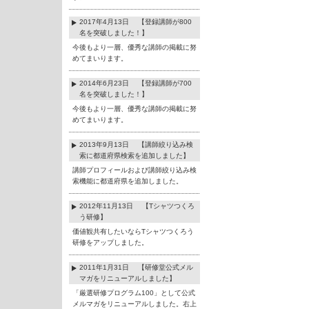
2017年4月13日 【登録講師が800
名を突破しました！】
今後もより一層、優秀な講師の掲載に努
めてまいります。
2014年6月23日 【登録講師が700
名を突破しました！】
今後もより一層、優秀な講師の掲載に努
めてまいります。
2013年9月13日 【講師絞り込み検
索に都道府県検索を追加しました】
講師プロフィールおよび講師絞り込み検
索機能に都道府県を追加しました。
2012年11月13日 【Tシャツつくろ
う研修】
価値観共有したいならTシャツつくろう
研修をアップしました。
2011年1月31日 【研修堂公式メル
マガをリニューアルしました】
「厳選研修プログラム100」として公式
メルマガをリニューアルしました。右上