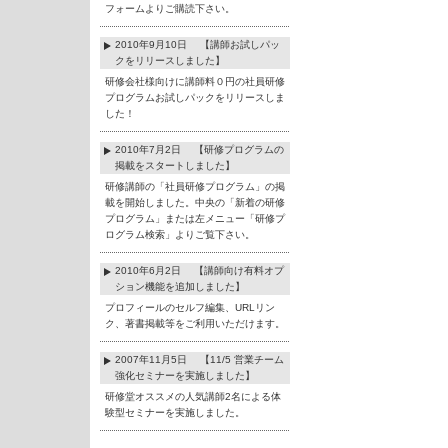
フォームよりご購読下さい。
2010年9月10日 【講師お試しパッ
クをリリースしました】
研修会社様向けに講師料０円の社員研修
プログラムお試しパックをリリースしま
した！
2010年7月2日 【研修プログラムの
掲載をスタートしました】
研修講師の「社員研修プログラム」の掲
載を開始しました。中央の「新着の研修
プログラム」または左メニュー「研修プ
ログラム検索」よりご覧下さい。
2010年6月2日 【講師向け有料オプ
ション機能を追加しました】
プロフィールのセルフ編集、URLリン
ク、著書掲載等をご利用いただけます。
2007年11月5日 【11/5 営業チーム
強化セミナーを実施しました】
研修堂オススメの人気講師2名による体
験型セミナーを実施しました。