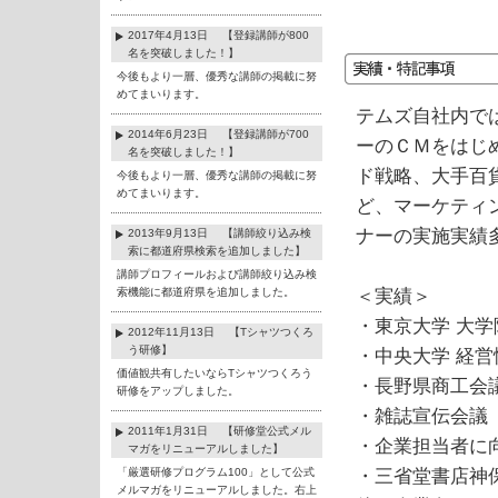
2017年4月13日 【登録講師が800
名を突破しました！】
今後もより一層、優秀な講師の掲載に努
めてまいります。
テムズ自社内で
2014年6月23日 【登録講師が700
ーのＣＭをはじ
名を突破しました！】
ド戦略、大手百
今後もより一層、優秀な講師の掲載に努
めてまいります。
ど、マーケティ
ナーの実施実績
2013年9月13日 【講師絞り込み検
索に都道府県検索を追加しました】
講師プロフィールおよび講師絞り込み検
索機能に都道府県を追加しました。
＜実績＞
・東京大学 大
2012年11月13日 【Tシャツつくろ
う研修】
・中央大学 経
価値観共有したいならTシャツつくろう
・長野県商工会
研修をアップしました。
・雑誌宣伝会
2011年1月31日 【研修堂公式メル
・企業担当
マガをリニューアルしました】
「厳選研修プログラム100」として公式
・三省堂書店神
メルマガをリニューアルしました。右上