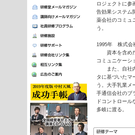
ロジェクトに参
告効果システム
薬会社のコミュ
う。
1995年 株式
資本を含めた独
コミュニケーシ
また、自社内に
タに基づいたマ
う。大手乳業メ
手通信会社のブ
ドコントロール
多岐に渡る。