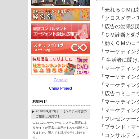
「売れるＣＭは
「クロスメディ
「広告の効果測
「ＣＭ診断と処
「効くＣＭのコ
「マーケティン
「 生活者に聞
「マーケティン
「マーケティン
Costello
「マーケティン
China Project
「広告コミュニ
「マーケティン
「マーケティン
2018年9月13日 【システム障害の
ご報告とお詫び】
「プレゼンテー
9/11-12にサーバーのシステム障害によ
「ブランド・マ
りサイトが正常に表示されない状態とな
りました。謹んでお詫びを申し上げま
「コンサルティ
す。