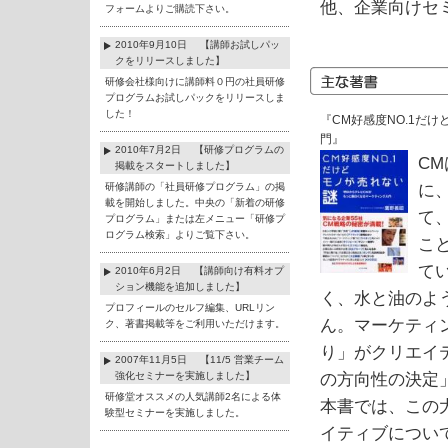
他、企業向けセ
フォームよりご購読下さい。
2010年9月10日 【講師お試しパッ
クをリリースしました】
研修会社様向けに講師料０円の社員研修
プログラムお試しパックをリリースしま
した！
『CM好感度NO.1だ
門』
2010年7月2日 【研修プログラムの
C
掲載をスタートしました】
研修講師の「社員研修プログラム」の掲
に
載を開始しました。中央の「新着の研修
て
プログラム」または左メニュー「研修プ
ログラム検索」よりご覧下さい。
こ
て
2010年6月2日 【講師向け有料オプ
ション機能を追加しました】
く、水と油のよ
プロフィールのセルフ編集、URLリン
ん。マーケティ
ク、著書掲載等をご利用いただけます。
り」がクリエイ
2007年11月5日 【11/5 営業チーム
強化セミナーを実施しました】
の方向性の決定
研修堂オススメの人気講師2名による体
本書では、この
験型セミナーを実施しました。
イティブについ