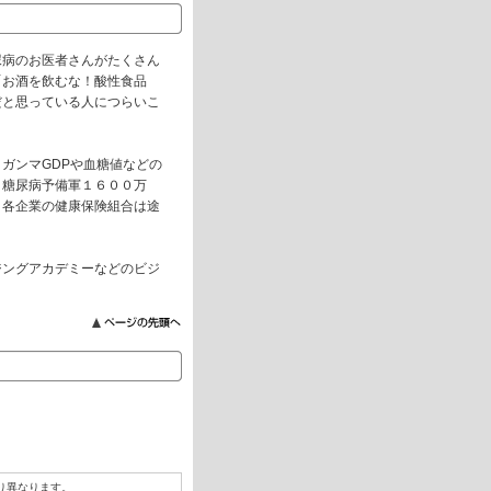
尿病のお医者さんがたくさん
「お酒を飲むな！酸性食品
だと思っている人につらいこ
ガンマGDPや血糖値などの
、糖尿病予備軍１６００万
、各企業の健康保険組合は途
ジングアカデミーなどのビジ
り異なります。