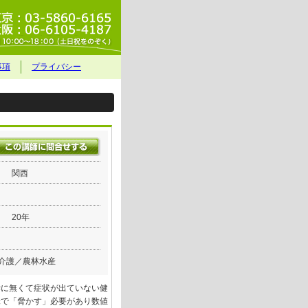
事項
プライバシー
関西
20年
介護／農林水産
学に無くて症状が出ていない健
味で「脅かす」必要があり数値