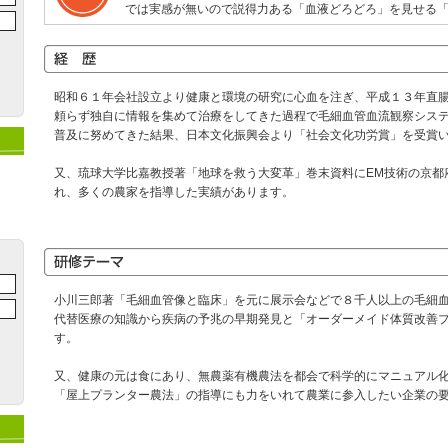
では実感が無いので説得力ある「血液どろどろ」を見せる
昭和６１年会社設立より健康と環境の研究に心血を注ぎ、平成１３年直
頼らず独自に情報を集めて治療をしてきた過程で毛細血管血流観察シス
普及に努めてきた結果、日本文化振興会より「社会文化功労賞」を受賞
又、琉球大学比嘉教授著「地球を救う大変革」巻末資料にEM技術の京都
れ、多くの農家を指導した実績があります。
小川三郎著「毛細血管像と臨床」を元に展示会などで８千人以上の毛細
代替医療の知識から疾病の予兆の早期発見と「オーダーメイド体質改善
す。
又、健康の元は食にあり、無農薬有機農法を都会で科学的にマニュアル
「屋上プランター農法」の指導にも力をいれて農業に参入したい企業の