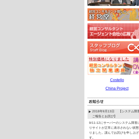
Costello
China Project
2018年9月13日 【システム障
ご報告とお詫び】
9/11-12にサーバーのシステム障害
りサイトが正常に表示されない状態
りました。謹んでお詫びを申し上げ
す。