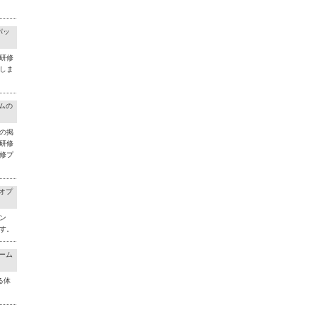
パッ
研修
しま
ラムの
の掲
研修
修プ
料オプ
ン
す。
チーム
る体