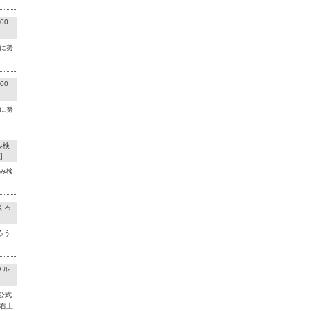
00
に努
00
に努
み検
】
み検
くろ
ろう
メル
公式
右上