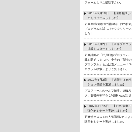
フォームよりご購読下さい。
2010年9月10日 【講師お試し
クをリリースしました】
研修会社様向けに講師料０円の社員
プログラムお試しパックをリリース
した！
2010年7月2日 【研修プログ
掲載をスタートしました】
研修講師の「社員研修プログラム」
載を開始しました。中央の「新着の
プログラム」または左メニュー「研
ログラム検索」よりご覧下さい。
2010年6月2日 【講師向け有
ション機能を追加しました】
プロフィールのセルフ編集、URLリ
ク、著書掲載等をご利用いただけま
2007年11月5日 【11/5 営業
強化セミナーを実施しました】
研修堂オススメの人気講師2名によ
験型セミナーを実施しました。