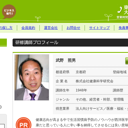
の探し方
会員規約
運営会社
お問合せ
サイトマップ
免責
武野 照男
都道府県
京都府
登録地域
企 業 名
株式会社健康科学研究会
講師生年
1948年
講師歴
ジャンル
その他、経営者・幹部、管理職
得意業界
法人向けサービス／医療・福祉・
健康志向が高まる中で生活習慣病予防のノウハウが西洋医
康だと思っている人に辛い事を納得してさせるには良い意