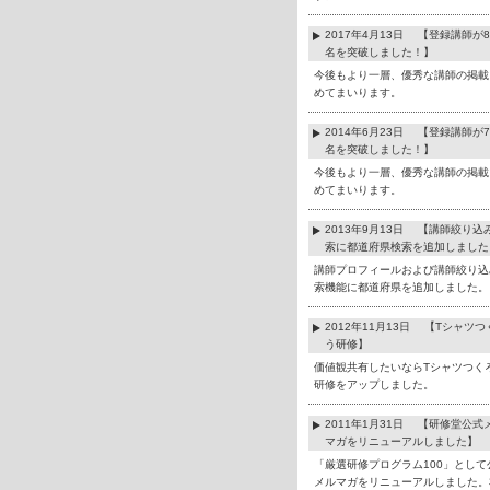
2017年4月13日 【登録講師が8
名を突破しました！】
今後もより一層、優秀な講師の掲載
めてまいります。
2014年6月23日 【登録講師が7
名を突破しました！】
今後もより一層、優秀な講師の掲載
めてまいります。
2013年9月13日 【講師絞り込
索に都道府県検索を追加しました
講師プロフィールおよび講師絞り込
索機能に都道府県を追加しました。
2012年11月13日 【Tシャツつ
う研修】
価値観共有したいならTシャツつく
研修をアップしました。
2011年1月31日 【研修堂公式
マガをリニューアルしました】
「厳選研修プログラム100」として
メルマガをリニューアルしました。