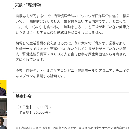
健康志向が高まる中で生活習慣病予防のノウハウが西洋医学に無く、糖
いて、「糖尿病は治りません一生お付き合いする病気です。」と言って
（おいしいもの）を食べるな！運動をしろ！」と症状が出ていない健康
とをさせようとするため行動変容を起こそうとしません。
納得して生活習慣を変化させるには、良い意味で「脅かす」必要があり、
数値データではあまり実感が沸かないらしく効果が上がっていない結果
人・腎臓透析予備軍２０００万人と言う数字が厚生労働省から発表され
方にくれています。
今後、血管占い・ヘルスケアコンビニ・健康モールやアロエアンチエイ
ネスプランを展開する計画です。
【１日型】 95,000円～
【半日型】 50,000円～
※1.表示料金は全て（税別）の金額となります。参考価格の目安ですので研修内容によ