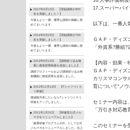
16.人事評価制
17.スーパーバ
2017年4月13日 【登録講師が800
名を突破しました！】
今後もより一層、優秀な講師の掲載に努
以下は、一番人
めてまいります。
2014年6月23日 【登録講師が700
ＧＡＰ・ディズ
名を突破しました！】
今後もより一層、優秀な講師の掲載に努
「外資系?勝組
めてまいります。
2013年9月13日 【講師絞り込み検
【内容・効果・
索に都道府県検索を追加しました】
ＧＡＰ・ディズ
講師プロフィールおよび講師絞り込み検
索機能に都道府県を追加しました。
カリスマコンサ
育について“ノウ
2012年11月13日 【Tシャツつくろ
う研修】
価値観共有したいならTシャツつくろう
セミナー内容は
研修をアップしました。
「万引き対応教
2011年1月31日 【研修堂公式メル
マガをリニューアルしました】
「厳選研修プログラム100」として公式
このセミナーを受
メルマガをリニューアルしました。右上