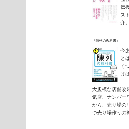
伝
ス
介
『陳列の教科書』
今
と
く
げ
大規模な店舗改
気店、ナンバー
から、売り場の
つ売り場作りの