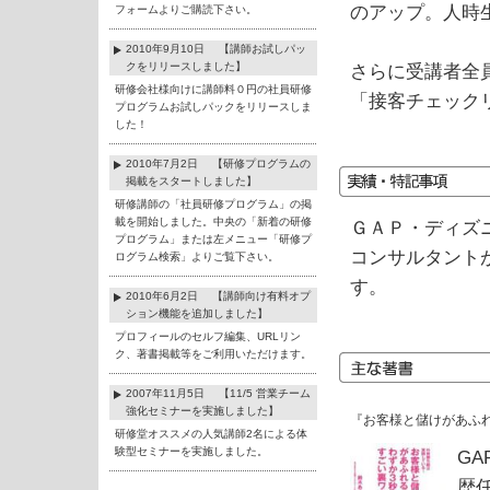
のアップ。人時
フォームよりご購読下さい。
2010年9月10日 【講師お試しパッ
クをリリースしました】
さらに受講者全
研修会社様向けに講師料０円の社員研修
「接客チェックリ
プログラムお試しパックをリリースしま
した！
2010年7月2日 【研修プログラムの
掲載をスタートしました】
研修講師の「社員研修プログラム」の掲
載を開始しました。中央の「新着の研修
ＧＡＰ・ディズ
プログラム」または左メニュー「研修プ
コンサルタント
ログラム検索」よりご覧下さい。
す。
2010年6月2日 【講師向け有料オプ
ション機能を追加しました】
プロフィールのセルフ編集、URLリン
ク、著書掲載等をご利用いただけます。
2007年11月5日 【11/5 営業チーム
強化セミナーを実施しました】
『お客様と儲けがあふ
研修堂オススメの人気講師2名による体
験型セミナーを実施しました。
G
歴