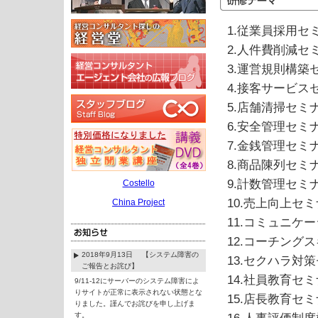
1.従業員採用セ
2.人件費削減セ
3.運営規則構築
4.接客サービス
5.店舗清掃セミ
6.安全管理セミ
7.金銭管理セミ
8.商品陳列セミ
9.計数管理セミ
Costello
10.売上向上セ
China Project
11.コミュニケ
12.コーチング
2018年9月13日 【システム障害の
13.セクハラ対
ご報告とお詫び】
14.社員教育セ
9/11-12にサーバーのシステム障害によ
りサイトが正常に表示されない状態とな
15.店長教育セ
りました。謹んでお詫びを申し上げま
す。