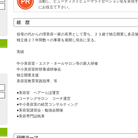
活動し、ビューティストヒューマライゼーション化を実現
にお役立て下さい。
祖母の代からの理美容一家の長男として育ち、２３歳で独立開業し多店
独立後２７年間数々の事業を展開し現在に至る。
実績
中小美容室・エステ・ネールサロン等の新人研修
中小美容室幹部養成研修会
独立開業支援
美容室教育実践指導、等
●美容室 ヘアーらぼ運営
●コーチングサロン コーチ運営
●中小美容室の経営コンサルティング
●美容室講習会・勉強会開催
●美容専門誌執筆