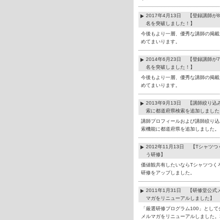
2017年4月13日 【登録講師が8
名を突破しました！】
今後もより一層、優秀な講師の掲載
めてまいります。
2014年6月23日 【登録講師が7
名を突破しました！】
今後もより一層、優秀な講師の掲載
めてまいります。
2013年9月13日 【講師絞り込
索に都道府県検索を追加しました
講師プロフィールおよび講師絞り込
索機能に都道府県を追加しました。
2012年11月13日 【Tシャツつ
う研修】
価値観共有したいならTシャツつく
研修をアップしました。
2011年1月31日 【研修堂公式
マガをリニューアルしました】
「厳選研修プログラム100」として
メルマガをリニューアルしました。