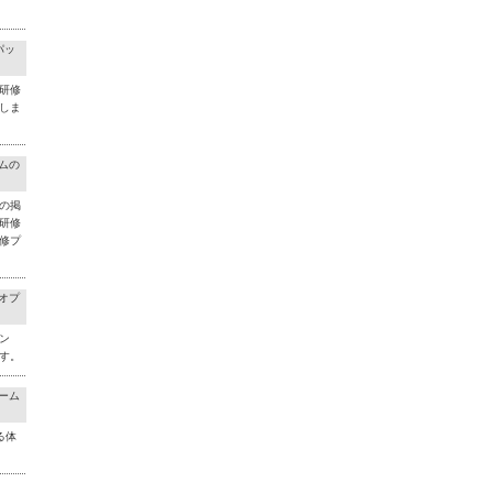
パッ
研修
しま
ラムの
の掲
研修
修プ
料オプ
ン
す。
チーム
る体