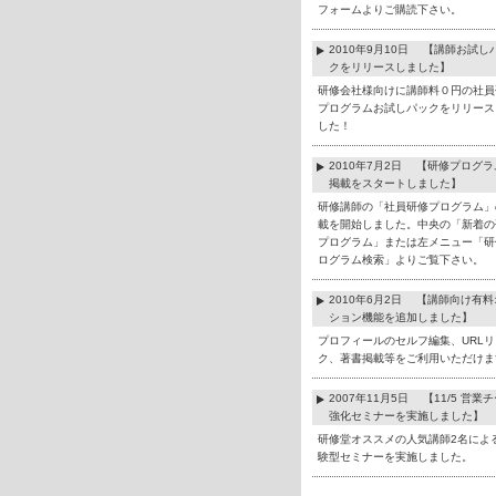
フォームよりご購読下さい。
2010年9月10日 【講師お試し
クをリリースしました】
研修会社様向けに講師料０円の社員
プログラムお試しパックをリリース
した！
2010年7月2日 【研修プログ
掲載をスタートしました】
研修講師の「社員研修プログラム」
載を開始しました。中央の「新着の
プログラム」または左メニュー「研
ログラム検索」よりご覧下さい。
2010年6月2日 【講師向け有
ション機能を追加しました】
プロフィールのセルフ編集、URLリ
ク、著書掲載等をご利用いただけま
2007年11月5日 【11/5 営業
強化セミナーを実施しました】
研修堂オススメの人気講師2名によ
験型セミナーを実施しました。