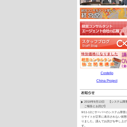
Costello
China Project
2018年9月13日 【システム障
ご報告とお詫び】
9/11-12にサーバーのシステム障害
りサイトが正常に表示されない状態
りました。謹んでお詫びを申し上げ
す。