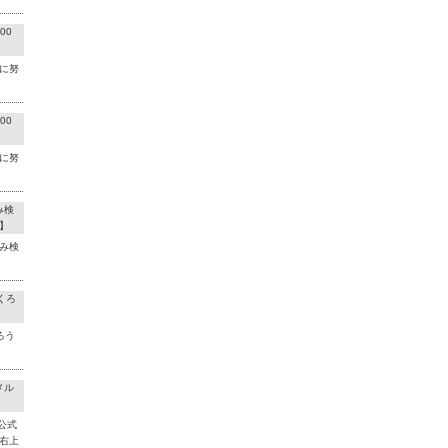
00
に努
00
に努
み検
】
み検
くろ
ろう
メル
公式
右上