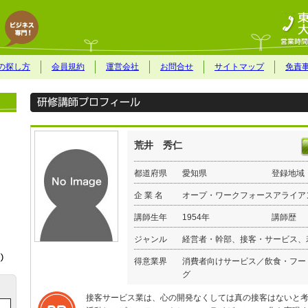
の探し方
会員規約
運営会社
お問合せ
サイトマップ
免責
荒井 秀仁
都道府県
愛知県
登録地域
企 業 名
オープ・ワークフォースアライア
講師生年
1954年
講師歴
ジャンル
経営者・幹部、接客・サービス、
得意業界
消費者向けサービス／飲食・フー
グ
接客サービス業は、心の開発なくしては真の接客はないと