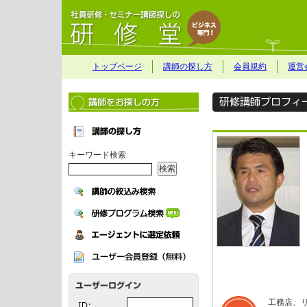
トップページ
講師の探し方
会員規約
運営
キーワード検索
工務店、