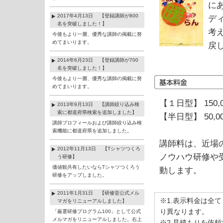
に
2017年4月13日 【登録講師が800
デ
名を突破しました！】
考
今後もより一層、優秀な講師の掲載に努
めてまいります。
戻
2014年6月23日 【登録講師が700
名を突破しました！】
今後もより一層、優秀な講師の掲載に努
めてまいります。
【１日型】 150,
2013年9月13日 【講師絞り込み検
索に都道府県検索を追加しました】
【半日型】 50,0
講師プロフィールおよび講師絞り込み検
索機能に都道府県を追加しました。
講師料は、近場
2012年11月13日 【Tシャツつくろ
ノウハウ研修や
う研修】
価値観共有したいならTシャツつくろう
動します。
研修をアップしました。
2011年1月31日 【研修堂公式メル
※1.表示料金は全
マガをリニューアルしました】
り異なります。
「厳選研修プログラム100」として公式
メルマガをリニューアルしました。右上
※2.見積もりを依