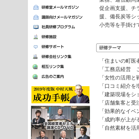
促企画支援、チ
援、備長炭等シ
小売等を手掛け
「住まいの町医
「工務店経営 
「女性の活用と
「口コミ紹介を
「建築現場をシ
「店舗集客と受
「効果的なイベ
「成約率が上が
「自然素材を活