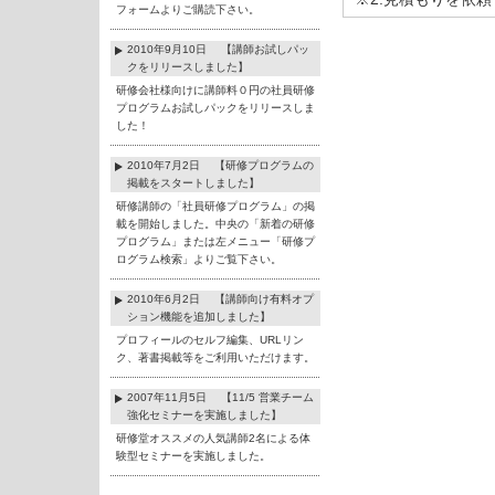
フォームよりご購読下さい。
2010年9月10日 【講師お試しパッ
クをリリースしました】
研修会社様向けに講師料０円の社員研修
プログラムお試しパックをリリースしま
した！
2010年7月2日 【研修プログラムの
掲載をスタートしました】
研修講師の「社員研修プログラム」の掲
載を開始しました。中央の「新着の研修
プログラム」または左メニュー「研修プ
ログラム検索」よりご覧下さい。
2010年6月2日 【講師向け有料オプ
ション機能を追加しました】
プロフィールのセルフ編集、URLリン
ク、著書掲載等をご利用いただけます。
2007年11月5日 【11/5 営業チーム
強化セミナーを実施しました】
研修堂オススメの人気講師2名による体
験型セミナーを実施しました。