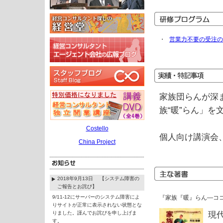
・
営業力不要の受注の
家族団らんが深
族“暖”らん」を
Costello
個人向け講演会
China Project
2018年9月13日 【システム障害の
ご報告とお詫び】
9/11-12にサーバーのシステム障害によ
『家族『暖』らん―コ
りサイトが正常に表示されない状態とな
りました。謹んでお詫びを申し上げま
現
す。