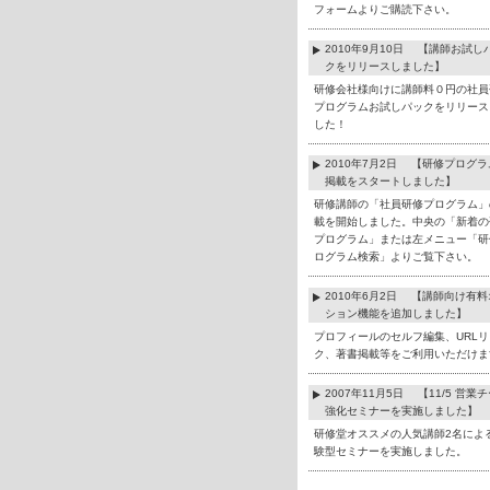
フォームよりご購読下さい。
2010年9月10日 【講師お試し
クをリリースしました】
研修会社様向けに講師料０円の社員
プログラムお試しパックをリリース
した！
2010年7月2日 【研修プログ
掲載をスタートしました】
研修講師の「社員研修プログラム」
載を開始しました。中央の「新着の
プログラム」または左メニュー「研
ログラム検索」よりご覧下さい。
2010年6月2日 【講師向け有
ション機能を追加しました】
プロフィールのセルフ編集、URLリ
ク、著書掲載等をご利用いただけま
2007年11月5日 【11/5 営業
強化セミナーを実施しました】
研修堂オススメの人気講師2名によ
験型セミナーを実施しました。