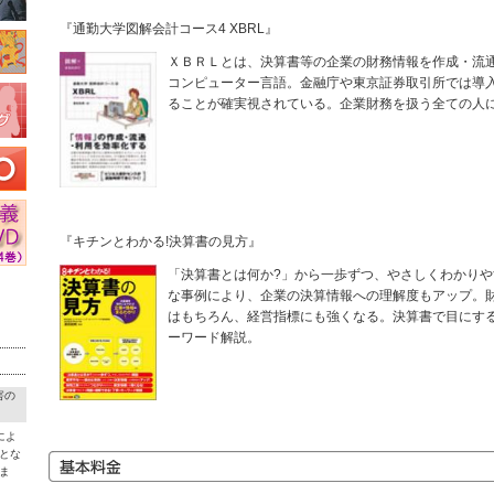
『通勤大学図解会計コース4 XBRL』
ＸＢＲＬとは、決算書等の企業の財務情報を作成・流
コンピューター言語。金融庁や東京証券取引所では導
ることが確実視されている。企業財務を扱う全ての人
『キチンとわかる!決算書の見方』
「決算書とは何か?」から一歩ずつ、やさしくわかり
な事例により、企業の決算情報への理解度もアップ。
はもちろん、経営指標にも強くなる。決算書で目にする
ーワード解説。
害の
によ
とな
ま