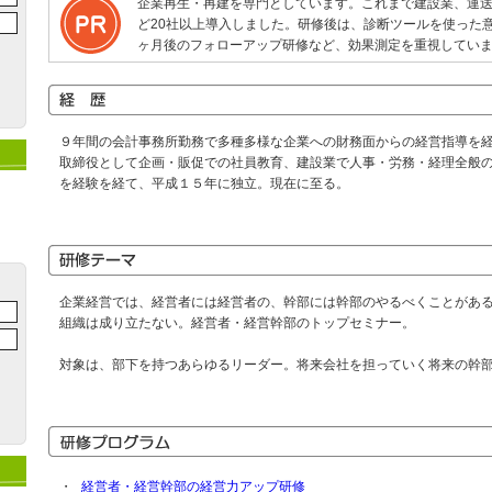
企業再生・再建を専門としています。これまで建設業、運
ど20社以上導入しました。研修後は、診断ツールを使った
ヶ月後のフォローアップ研修など、効果測定を重視してい
９年間の会計事務所勤務で多種多様な企業への財務面からの経営指導を
取締役として企画・販促での社員教育、建設業で人事・労務・経理全般
を経験を経て、平成１５年に独立。現在に至る。
企業経営では、経営者には経営者の、幹部には幹部のやるべくことがあ
組織は成り立たない。経営者・経営幹部のトップセミナー。
対象は、部下を持つあらゆるリーダー。将来会社を担っていく将来の幹
・
経営者・経営幹部の経営力アップ研修