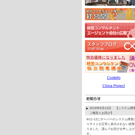
Costello
China Project
2018年9月13日 【システム障
ご報告とお詫び】
9/11-12にサーバーのシステム障害
りサイトが正常に表示されない状態
りました。謹んでお詫びを申し上げ
す。