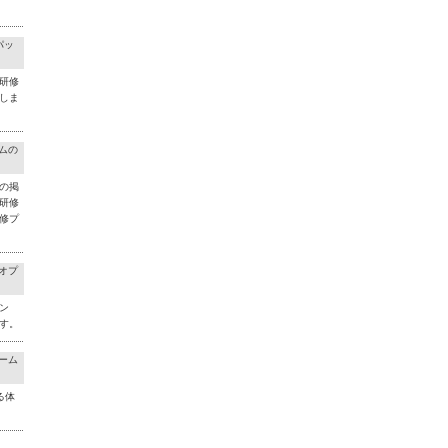
パッ
研修
しま
ラムの
の掲
研修
修プ
料オプ
ン
す。
チーム
る体