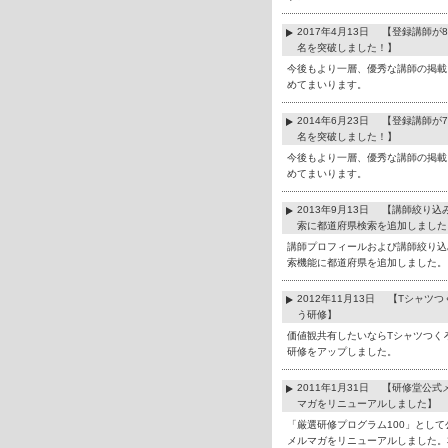
2017年4月13日 【登録講師が8
名を突破しました！】
今後もより一層、優秀な講師の掲載
めてまいります。
2014年6月23日 【登録講師が7
名を突破しました！】
今後もより一層、優秀な講師の掲載
めてまいります。
2013年9月13日 【講師絞り込
索に都道府県検索を追加しました
講師プロフィールおよび講師絞り込
索機能に都道府県を追加しました。
2012年11月13日 【Tシャツつ
う研修】
価値観共有したいならTシャツつく
研修をアップしました。
2011年1月31日 【研修堂公式
マガをリニューアルしました】
「厳選研修プログラム100」として
メルマガをリニューアルしました。