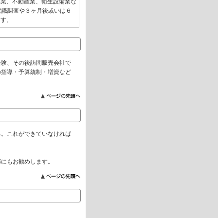
送業、不動産業、衛生設備業な
意識調査や３ヶ月後或いは６
ます。
経験、その後訪問販売会社で
の指導・予算統制・増資など
る。これができていなければ
部にもお勧めします。