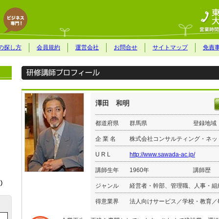
の探し方
会員規約
運営会社
お問合せ
サイトマップ
免責
澤田 和明
都道府県
群馬県
登録地域
企 業 名
株式会社コンサルティング・ネッ
U R L
http://www.sawada-ac.jp/
講師生年
1960年
講師歴
ジャンル
経営者・幹部、管理職、人事・組
得意業界
法人向けサービス／学校・教育／