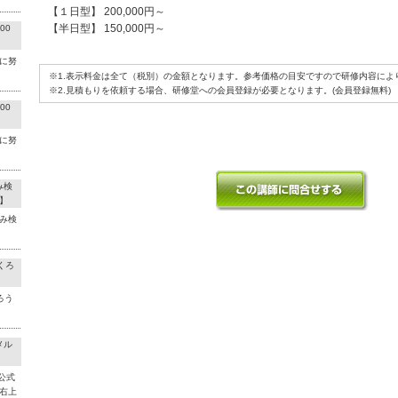
【１日型】 200,000円～
【半日型】 150,000円～
00
に努
※1.表示料金は全て（税別）の金額となります。参考価格の目安ですので研修内容によ
※2.見積もりを依頼する場合、研修堂への会員登録が必要となります。(会員登録無料)
00
に努
み検
】
み検
くろ
ろう
メル
公式
右上