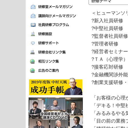
＜ヒューマンソ
?新入社員研修
?中堅社員研修
?監督者社員研
?管理者研修
?経営者セミナ
?ＴＡ（心理学
?接客応対研修
?金融機関渉外
?創業支援研修
「お客様の心理
「デキる！中堅
「みるみるやる
「目の前の業務