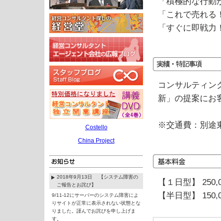
「積極的な行動
「これで売れる
「すぐに即戦力
コンサルティン
新」の提案にお
※交通費：別途
Costello
China Project
2018年9月13日 【システム障害の
【１日型】 250,
ご報告とお詫び】
【半日型】 150,
9/11-12にサーバーのシステム障害によ
りサイトが正常に表示されない状態とな
りました。謹んでお詫びを申し上げま
す。