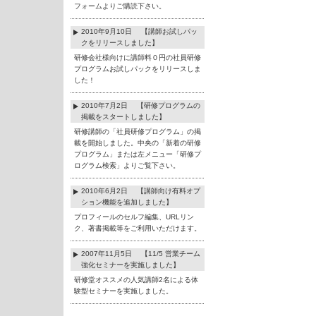
フォームよりご購読下さい。
2010年9月10日 【講師お試しパッ
クをリリースしました】
研修会社様向けに講師料０円の社員研修
プログラムお試しパックをリリースしま
した！
2010年7月2日 【研修プログラムの
掲載をスタートしました】
研修講師の「社員研修プログラム」の掲
載を開始しました。中央の「新着の研修
プログラム」または左メニュー「研修プ
ログラム検索」よりご覧下さい。
2010年6月2日 【講師向け有料オプ
ション機能を追加しました】
プロフィールのセルフ編集、URLリン
ク、著書掲載等をご利用いただけます。
2007年11月5日 【11/5 営業チーム
強化セミナーを実施しました】
研修堂オススメの人気講師2名による体
験型セミナーを実施しました。