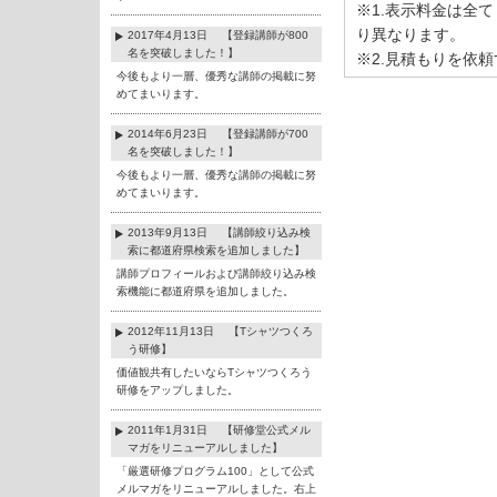
※1.表示料金は全
り異なります。
2017年4月13日 【登録講師が800
名を突破しました！】
※2.見積もりを依
今後もより一層、優秀な講師の掲載に努
めてまいります。
2014年6月23日 【登録講師が700
名を突破しました！】
今後もより一層、優秀な講師の掲載に努
めてまいります。
2013年9月13日 【講師絞り込み検
索に都道府県検索を追加しました】
講師プロフィールおよび講師絞り込み検
索機能に都道府県を追加しました。
2012年11月13日 【Tシャツつくろ
う研修】
価値観共有したいならTシャツつくろう
研修をアップしました。
2011年1月31日 【研修堂公式メル
マガをリニューアルしました】
「厳選研修プログラム100」として公式
メルマガをリニューアルしました。右上