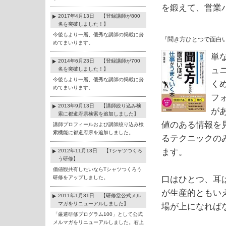
を鍛えて、営業
2017年4月13日 【登録講師が800
名を突破しました！】
今後もより一層、優秀な講師の掲載に努
『聞き方ひとつで面白
めてまいります。
単
2014年6月23日 【登録講師が700
ュ
名を突破しました！】
今後もより一層、優秀な講師の掲載に努
く
めてまいります。
フ
2013年9月13日 【講師絞り込み検
が
索に都道府県検索を追加しました】
値のある情報を
講師プロフィールおよび講師絞り込み検
索機能に都道府県を追加しました。
るテクニックの
ます。
2012年11月13日 【Tシャツつくろ
う研修】
価値観共有したいならTシャツつくろう
研修をアップしました。
口はひとつ、耳
が生産的ともい
2011年1月31日 【研修堂公式メル
マガをリニューアルしました】
場が上になれば
「厳選研修プログラム100」として公式
メルマガをリニューアルしました。右上