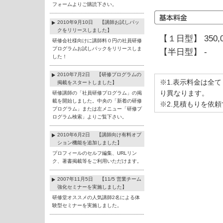
フォームよりご購読下さい。
2010年9月10日 【講師お試しパッ
クをリリースしました】
【１日型】 350,
研修会社様向けに講師料０円の社員研修
プログラムお試しパックをリリースしま
【半日型】 -
した！
2010年7月2日 【研修プログラムの
※1.表示料金は全
掲載をスタートしました】
り異なります。
研修講師の「社員研修プログラム」の掲
載を開始しました。中央の「新着の研修
※2.見積もりを依
プログラム」または左メニュー「研修プ
ログラム検索」よりご覧下さい。
2010年6月2日 【講師向け有料オプ
ション機能を追加しました】
プロフィールのセルフ編集、URLリン
ク、著書掲載等をご利用いただけます。
2007年11月5日 【11/5 営業チーム
強化セミナーを実施しました】
研修堂オススメの人気講師2名による体
験型セミナーを実施しました。