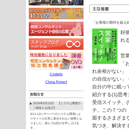
『お客様の期待を超え
好
れ
営
「
れ余裕がない」
Costello
の自信がない」
China Project
自分の中に眠っ
紹介する(1)思考
受信スイッチ、(
2018年9月13日 【システム障害の
ご報告とお詫び】
チ。この７つの
9/11-12にサーバーのシステム障害によ
面するさまざま
りサイトが正常に表示されない状態とな
りました。謹んでお詫びを申し上げま
気づき、解決す
す。