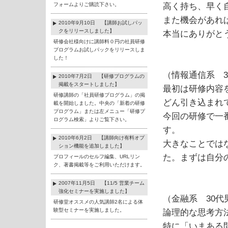
フォームよりご購読下さい。
高く持ち、早く
また機会があれ
2010年9月10日 【講師お試しパッ
クをリリースしました】
本当にありがと
研修会社様向けに講師料０円の社員研修
プログラムお試しパックをリリースしま
した！
（情報通信系 3
2010年7月2日 【研修プログラムの
掲載をスタートしました】
最初は研修内容
研修講師の「社員研修プログラム」の掲
どん引き込まれ
載を開始しました。中央の「新着の研修
プログラム」または左メニュー「研修プ
今回の研修で一
ログラム検索」よりご覧下さい。
す。
2010年6月2日 【講師向け有料オプ
大きなことでは
ション機能を追加しました】
た。まずは自分
プロフィールのセルフ編集、URLリン
ク、著書掲載等をご利用いただけます。
2007年11月5日 【11/5 営業チーム
強化セミナーを実施しました】
（金融系 30代
研修堂オススメの人気講師2名による体
験型セミナーを実施しました。
論理的な思考方
特に「いまある