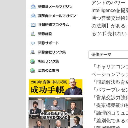
アントのパワー
Intellige
勝つ営業交渉術
の法則】がある。
るツボ 売れな
「キャリアコン
ベーションアッ
「問題解決型育
「パワープレゼ
「営業交渉力強
「提案構築能力
「論理的コミュ
「差別化できる