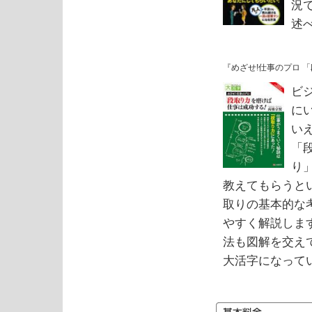
況
述
『めざせ!仕事のプロ 
ビ
に
い
「
り
教えてもらうと
取りの基本的な
やすく解説しま
法も図解を交え
大活字になって