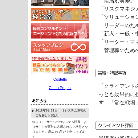
「階層別研修」
「リスクマネジ
「ソリューショ
「リーダーのた
「新入・一般・
「リーダー・マ
「管理職のため
Costello
「クライアント
China Project
っとも効果的に
す」「常在戦場
2018年9月13日 【システム障害の
ご報告とお詫び】
9/11-12にサーバーのシステム障害によ
りサイトが正常に表示されない状態とな
りました。謹んでお詫びを申し上げま
す。