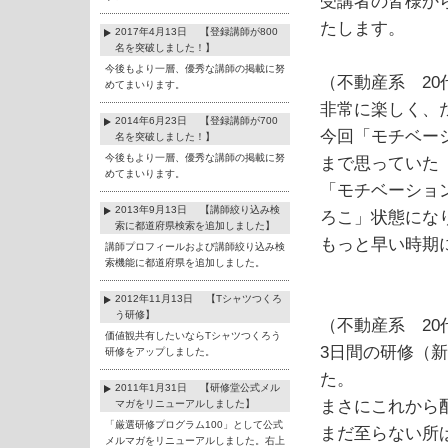
受講者の皆様か
たします。
2017年4月13日 【登録講師が800
名を突破しました！】
今後もより一層、優秀な講師の掲載に努
（不動産系 20
めてまいります。
非常に楽しく、
2014年6月23日 【登録講師が700
今回「モチベー
名を突破しました！】
今後もより一層、優秀な講師の掲載に努
まで思っていた
めてまいります。
「モチベーショ
2013年9月13日 【講師絞り込み検
ろこ」状態にな
索に都道府県検索を追加しました】
もっと早い時期
講師プロフィールおよび講師絞り込み検
索機能に都道府県を追加しました。
2012年11月13日 【Tシャツつくろ
う研修】
（不動産系 20
価値観共有したいならTシャツつくろう
3日間の研修（
研修をアップしました。
た。
2011年1月31日 【研修堂公式メル
まさにこれから
マガをリニューアルしました】
「厳選研修プログラム100」として公式
まだ至らない所
メルマガをリニューアルしました。右上