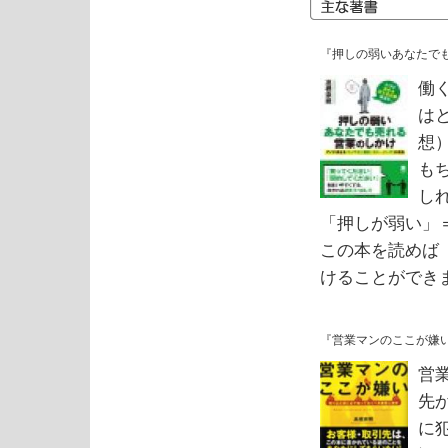
『押しの弱いあなたで
働
は
想
も
し
「押しが弱い」
この本を読めば
けることができ
『営業マンのここが嫌
営
先
に