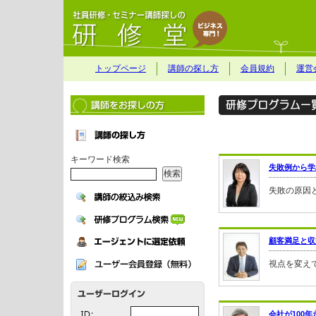
トップページ
講師の探し方
会員規約
運営
キーワード検索
失敗例から学
失敗の原因
顧客満足と収
視点を変え
会社が100