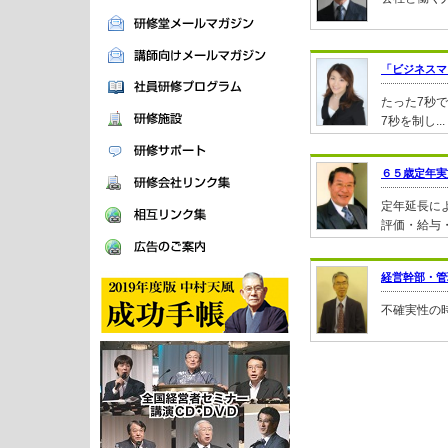
「ビジネスマ
たった7秒
7秒を制し...
６５歳定年実
定年延長に
評価・給与・
経営幹部・管
不確実性の