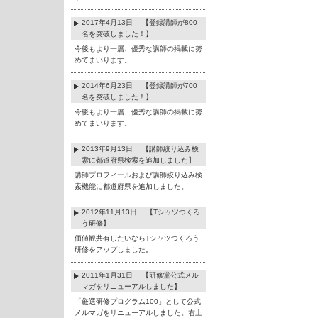
2017年4月13日 【登録講師が800
名を突破しました！】
今後もより一層、優秀な講師の掲載に努
めてまいります。
2014年6月23日 【登録講師が700
名を突破しました！】
今後もより一層、優秀な講師の掲載に努
めてまいります。
2013年9月13日 【講師絞り込み検
索に都道府県検索を追加しました】
講師プロフィールおよび講師絞り込み検
索機能に都道府県を追加しました。
2012年11月13日 【Tシャツつくろ
う研修】
価値観共有したいならTシャツつくろう
研修をアップしました。
2011年1月31日 【研修堂公式メル
マガをリニューアルしました】
「厳選研修プログラム100」として公式
メルマガをリニューアルしました。右上