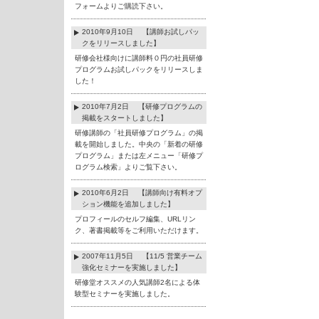
フォームよりご購読下さい。
2010年9月10日 【講師お試しパッ
クをリリースしました】
研修会社様向けに講師料０円の社員研修
プログラムお試しパックをリリースしま
した！
2010年7月2日 【研修プログラムの
掲載をスタートしました】
研修講師の「社員研修プログラム」の掲
載を開始しました。中央の「新着の研修
プログラム」または左メニュー「研修プ
ログラム検索」よりご覧下さい。
2010年6月2日 【講師向け有料オプ
ション機能を追加しました】
プロフィールのセルフ編集、URLリン
ク、著書掲載等をご利用いただけます。
2007年11月5日 【11/5 営業チーム
強化セミナーを実施しました】
研修堂オススメの人気講師2名による体
験型セミナーを実施しました。