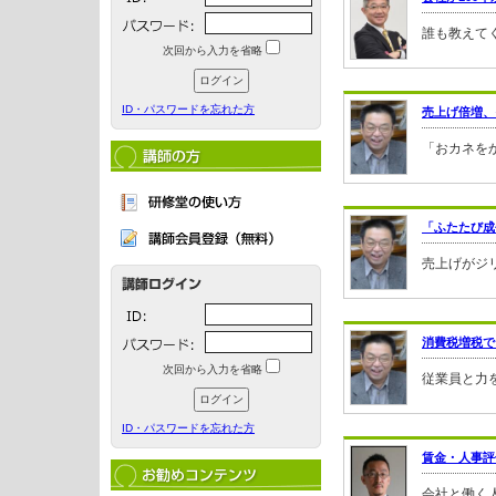
誰も教えて
次回から入力を省略
ID・パスワードを忘れた方
売上げ倍増、
「おカネを
「ふたたび成
売上げがジ
消費税増税で
次回から入力を省略
従業員と力
ID・パスワードを忘れた方
賃金・人事評
会社と働く