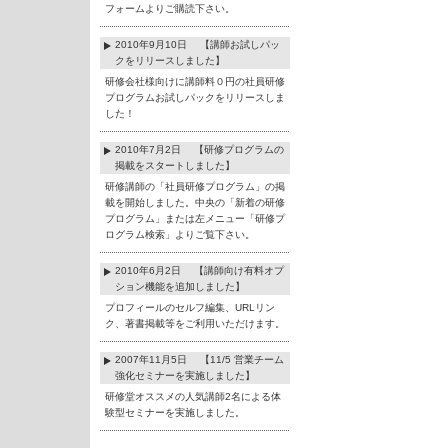
フォームよりご購読下さい。
2010年9月10日 【講師お試しパッ
クをリリースしました】
研修会社様向けに講師料０円の社員研修
プログラムお試しパックをリリースしま
した！
2010年7月2日 【研修プログラムの
掲載をスタートしました】
研修講師の「社員研修プログラム」の掲
載を開始しました。中央の「新着の研修
プログラム」または左メニュー「研修プ
ログラム検索」よりご覧下さい。
2010年6月2日 【講師向け有料オプ
ション機能を追加しました】
プロフィールのセルフ編集、URLリン
ク、著書掲載等をご利用いただけます。
2007年11月5日 【11/5 営業チーム
強化セミナーを実施しました】
研修堂オススメの人気講師2名による体
験型セミナーを実施しました。