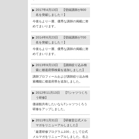
2017年4月13日 【登録講師が800
名を突破しました！】
今後もより一層、優秀な講師の掲載に努
めてまいります。
2014年6月23日 【登録講師が700
名を突破しました！】
今後もより一層、優秀な講師の掲載に努
めてまいります。
2013年9月13日 【講師絞り込み検
索に都道府県検索を追加しました】
講師プロフィールおよび講師絞り込み検
索機能に都道府県を追加しました。
2012年11月13日 【Tシャツつくろ
う研修】
価値観共有したいならTシャツつくろう
研修をアップしました。
2011年1月31日 【研修堂公式メル
マガをリニューアルしました】
「厳選研修プログラム100」として公式
メルマガをリニューアルしました。右上