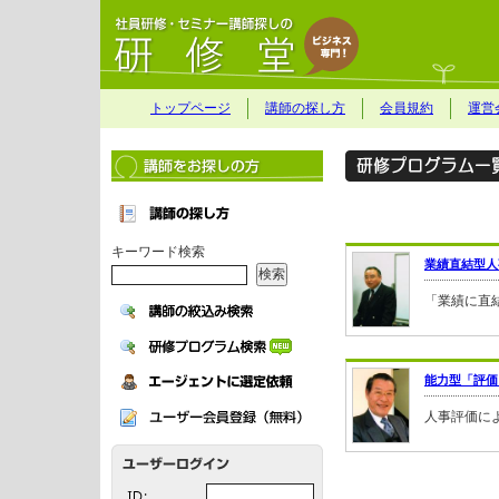
トップページ
講師の探し方
会員規約
運営
キーワード検索
業績直結型人
「業績に直
能力型「評価
人事評価に