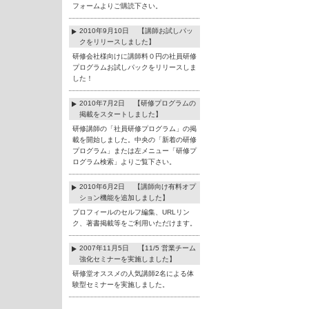
フォームよりご購読下さい。
2010年9月10日 【講師お試しパッ
クをリリースしました】
研修会社様向けに講師料０円の社員研修
プログラムお試しパックをリリースしま
した！
2010年7月2日 【研修プログラムの
掲載をスタートしました】
研修講師の「社員研修プログラム」の掲
載を開始しました。中央の「新着の研修
プログラム」または左メニュー「研修プ
ログラム検索」よりご覧下さい。
2010年6月2日 【講師向け有料オプ
ション機能を追加しました】
プロフィールのセルフ編集、URLリン
ク、著書掲載等をご利用いただけます。
2007年11月5日 【11/5 営業チーム
強化セミナーを実施しました】
研修堂オススメの人気講師2名による体
験型セミナーを実施しました。