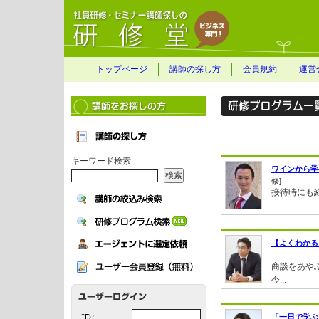
トップページ
講師の探し方
会員規約
運営
キーワード検索
ワインから学
修]
接待時にも
【よくわかる
商談をあや
今...
「一日で学ぶ