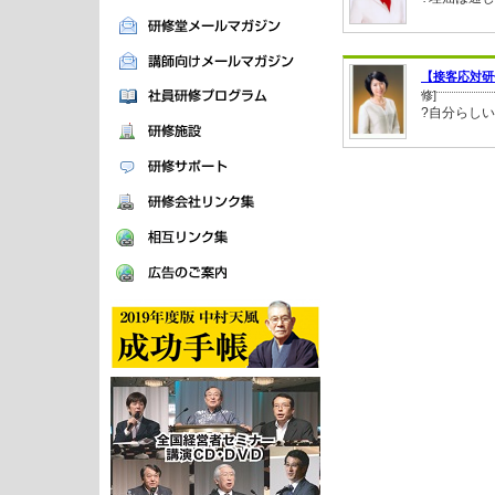
【接客応対研
修]
?自分らしい