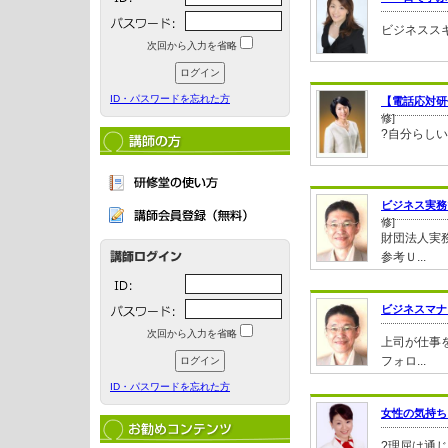
ビジネスス
次回から入力を省略
ID・パスワードを忘れた方
【電話応対研
修]
?自分らしい
ビジネス実務
修]
財団法人実
参考Ｕ...
ビジネスマナ
次回から入力を省略
上司が仕事
フォロ...
ID・パスワードを忘れた方
女性の気持ち
?理屈は通