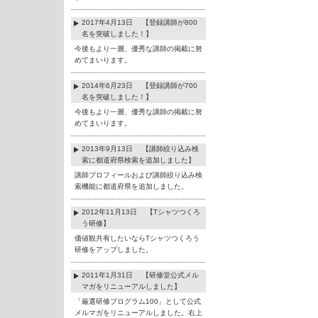
2017年4月13日 【登録講師が800
名を突破しました！】
今後もより一層、優秀な講師の掲載に努
めてまいります。
2014年6月23日 【登録講師が700
名を突破しました！】
今後もより一層、優秀な講師の掲載に努
めてまいります。
2013年9月13日 【講師絞り込み検
索に都道府県検索を追加しました】
講師プロフィールおよび講師絞り込み検
索機能に都道府県を追加しました。
2012年11月13日 【Tシャツつくろ
う研修】
価値観共有したいならTシャツつくろう
研修をアップしました。
2011年1月31日 【研修堂公式メル
マガをリニューアルしました】
「厳選研修プログラム100」として公式
メルマガをリニューアルしました。右上