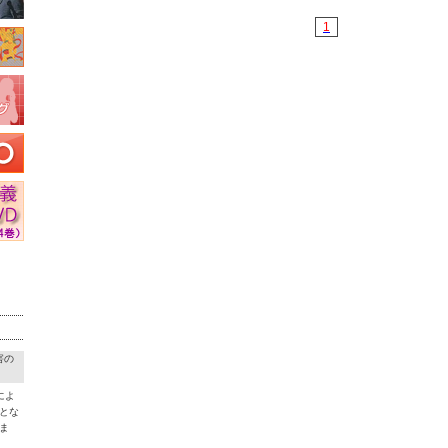
1
害の
によ
とな
ま