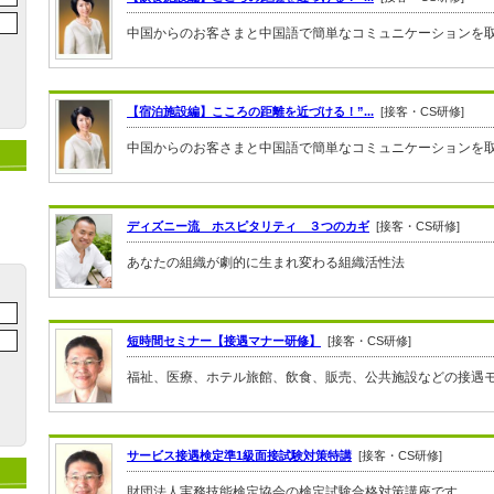
中国からのお客さまと中国語で簡単なコミュニケーションを取り
【宿泊施設編】こころの距離を近づける！”...
[接客・CS研修]
中国からのお客さまと中国語で簡単なコミュニケーションを取り
ディズニー流 ホスピタリティ ３つのカギ
[接客・CS研修]
あなたの組織が劇的に生まれ変わる組織活性法
短時間セミナー【接遇マナー研修】
[接客・CS研修]
福祉、医療、ホテル旅館、飲食、販売、公共施設などの接遇モラ
サービス接遇検定準1級面接試験対策特講
[接客・CS研修]
財団法人実務技能検定協会の検定試験合格対策講座です。