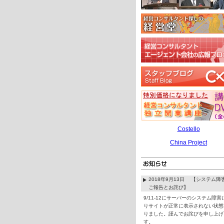
Costello
China Project
2018年9月13日 【システム障
ご報告とお詫び】
9/11-12にサーバーのシステム障害
りサイトが正常に表示されない状態
りました。謹んでお詫びを申し上げ
す。