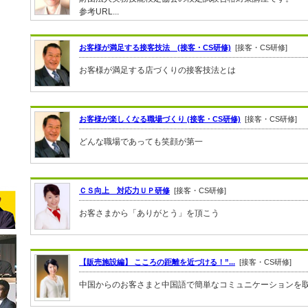
参考URL...
お客様が満足する接客技法 (接客・CS研修)
[接客・CS研修]
お客様が満足する店づくりの接客技法とは
お客様が楽しくなる職場づくり (接客・CS研修)
[接客・CS研修]
どんな職場であっても笑顔が第一
ＣＳ向上 対応力ＵＰ研修
[接客・CS研修]
お客さまから「ありがとう」を頂こう
【販売施設編】 こころの距離を近づける！”...
[接客・CS研修]
中国からのお客さまと中国語で簡単なコミュニケーションを取り