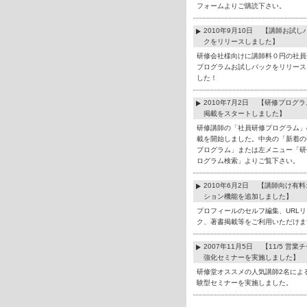
フォームよりご購読下さい。
2010年9月10日 【講師お試し
クをリリースしました】
研修会社様向けに講師料０円の社員
プログラムお試しパックをリリース
した！
2010年7月2日 【研修プログ
掲載をスタートしました】
研修講師の「社員研修プログラム」
載を開始しました。中央の「新着の
プログラム」または左メニュー「研
ログラム検索」よりご覧下さい。
2010年6月2日 【講師向け有
ション機能を追加しました】
プロフィールのセルフ編集、URLリ
ク、著書掲載等をご利用いただけま
2007年11月5日 【11/5 営業
強化セミナーを実施しました】
研修堂オススメの人気講師2名によ
験型セミナーを実施しました。