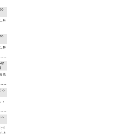
00
に努
00
に努
み検
】
み検
くろ
ろう
メル
公式
右上