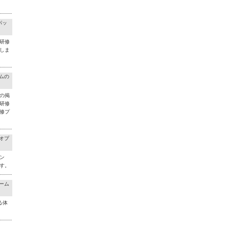
パッ
研修
しま
ラムの
の掲
研修
修プ
料オプ
ン
す。
チーム
る体