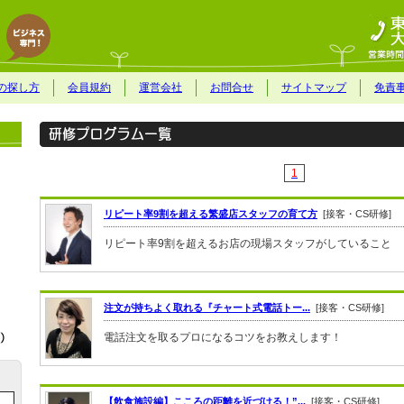
の探し方
会員規約
運営会社
お問合せ
サイトマップ
免責
1
リピート率9割を超える繁盛店スタッフの育て方
[接客・CS研修]
リピート率9割を超えるお店の現場スタッフがしていること
注文が持ちよく取れる『チャート式電話トー...
[接客・CS研修]
電話注文を取るプロになるコツをお教えします！
【飲食施設編】こころの距離を近づける！”...
[接客・CS研修]