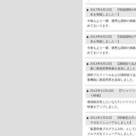
2017年4月13日 【登録講師が8
名を突破しました！】
今後もより一層、優秀な講師の掲載
めてまいります。
2014年6月23日 【登録講師が7
名を突破しました！】
今後もより一層、優秀な講師の掲載
めてまいります。
2013年9月13日 【講師絞り込
索に都道府県検索を追加しました
講師プロフィールおよび講師絞り込
索機能に都道府県を追加しました。
2012年11月13日 【Tシャツつ
う研修】
価値観共有したいならTシャツつく
研修をアップしました。
2011年1月31日 【研修堂公式
マガをリニューアルしました】
「厳選研修プログラム100」として
メルマガをリニューアルしました。