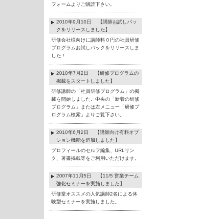
フォームよりご購読下さい。
2010年9月10日 【講師お試しパッ
クをリリースしました】
研修会社様向けに講師料０円の社員研修
プログラムお試しパックをリリースしま
した！
2010年7月2日 【研修プログラムの
掲載をスタートしました】
研修講師の「社員研修プログラム」の掲
載を開始しました。中央の「新着の研修
プログラム」または左メニュー「研修プ
ログラム検索」よりご覧下さい。
2010年6月2日 【講師向け有料オプ
ション機能を追加しました】
プロフィールのセルフ編集、URLリン
ク、著書掲載等をご利用いただけます。
2007年11月5日 【11/5 営業チーム
強化セミナーを実施しました】
研修堂オススメの人気講師2名による体
験型セミナーを実施しました。