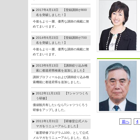
2017年4月13日 【登録講師が800
名を突破しました！】
今後もより一層、優秀な講師の掲載に努
めてまいります。
2014年6月23日 【登録講師が700
名を突破しました！】
今後もより一層、優秀な講師の掲載に努
めてまいります。
2013年9月13日 【講師絞り込み検
索に都道府県検索を追加しました】
講師プロフィールおよび講師絞り込み検
索機能に都道府県を追加しました。
2012年11月13日 【Tシャツつくろ
う研修】
価値観共有したいならTシャツつくろう
研修をアップしました。
2011年1月31日 【研修堂公式メル
前へ
4
マガをリニューアルしました】
「厳選研修プログラム100」として公式
メルマガをリニューアルしました。右上