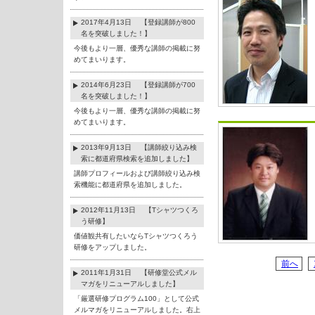
2017年4月13日 【登録講師が800
名を突破しました！】
今後もより一層、優秀な講師の掲載に努
めてまいります。
2014年6月23日 【登録講師が700
名を突破しました！】
今後もより一層、優秀な講師の掲載に努
めてまいります。
2013年9月13日 【講師絞り込み検
索に都道府県検索を追加しました】
講師プロフィールおよび講師絞り込み検
索機能に都道府県を追加しました。
2012年11月13日 【Tシャツつくろ
う研修】
価値観共有したいならTシャツつくろう
研修をアップしました。
前へ
2011年1月31日 【研修堂公式メル
マガをリニューアルしました】
「厳選研修プログラム100」として公式
メルマガをリニューアルしました。右上