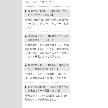
フォームよりご購読下さい。
2010年9月10日 【講師お試しパッ
クをリリースしました】
研修会社様向けに講師料０円の社員研修
プログラムお試しパックをリリースしま
した！
2010年7月2日 【研修プログラムの
掲載をスタートしました】
研修講師の「社員研修プログラム」の掲
載を開始しました。中央の「新着の研修
プログラム」または左メニュー「研修プ
ログラム検索」よりご覧下さい。
2010年6月2日 【講師向け有料オプ
ション機能を追加しました】
プロフィールのセルフ編集、URLリン
ク、著書掲載等をご利用いただけます。
2007年11月5日 【11/5 営業チーム
強化セミナーを実施しました】
研修堂オススメの人気講師2名による体
験型セミナーを実施しました。