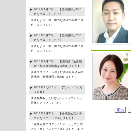
2017年4月13日 【登録講師が800
名を突破しました！】
今後もより一層、優秀な講師の掲載に努
めてまいります。
2014年6月23日 【登録講師が700
名を突破しました！】
今後もより一層、優秀な講師の掲載に努
めてまいります。
2013年9月13日 【講師絞り込み検
索に都道府県検索を追加しました】
講師プロフィールおよび講師絞り込み検
索機能に都道府県を追加しました。
2012年11月13日 【Tシャツつくろ
う研修】
価値観共有したいならTシャツつくろう
研修をアップしました。
前へ
2011年1月31日 【研修堂公式メル
マガをリニューアルしました】
「厳選研修プログラム100」として公式
メルマガをリニューアルしました。右上