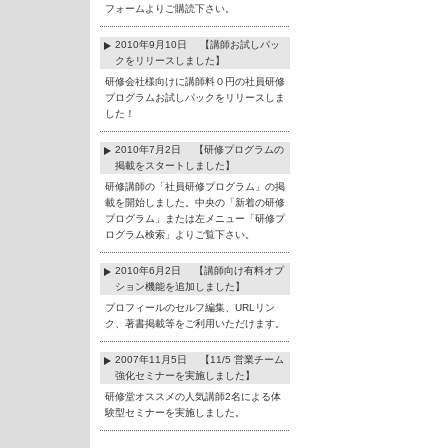
フォームよりご購読下さい。
2010年9月10日 【講師お試しパッ
クをリリースしました】
研修会社様向けに講師料０円の社員研修
プログラムお試しパックをリリースしま
した！
2010年7月2日 【研修プログラムの
掲載をスタートしました】
研修講師の「社員研修プログラム」の掲
載を開始しました。中央の「新着の研修
プログラム」または左メニュー「研修プ
ログラム検索」よりご覧下さい。
2010年6月2日 【講師向け有料オプ
ション機能を追加しました】
プロフィールのセルフ編集、URLリン
ク、著書掲載等をご利用いただけます。
2007年11月5日 【11/5 営業チーム
強化セミナーを実施しました】
研修堂オススメの人気講師2名による体
験型セミナーを実施しました。