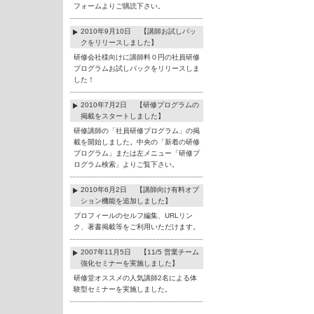
フォームよりご購読下さい。
2010年9月10日 【講師お試しパッ
クをリリースしました】
研修会社様向けに講師料０円の社員研修
プログラムお試しパックをリリースしま
した！
2010年7月2日 【研修プログラムの
掲載をスタートしました】
研修講師の「社員研修プログラム」の掲
載を開始しました。中央の「新着の研修
プログラム」または左メニュー「研修プ
ログラム検索」よりご覧下さい。
2010年6月2日 【講師向け有料オプ
ション機能を追加しました】
プロフィールのセルフ編集、URLリン
ク、著書掲載等をご利用いただけます。
2007年11月5日 【11/5 営業チーム
強化セミナーを実施しました】
研修堂オススメの人気講師2名による体
験型セミナーを実施しました。