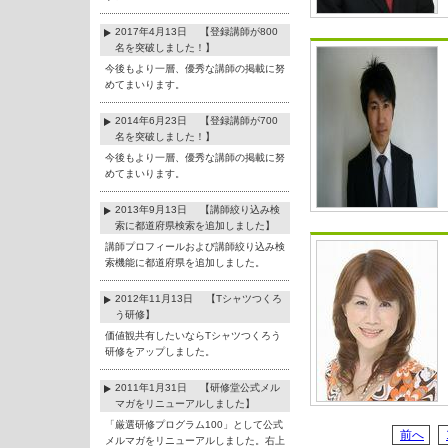
2017年4月13日 【登録講師が800
名を突破しました！】
今後もより一層、優秀な講師の掲載に努
めてまいります。
2014年6月23日 【登録講師が700
名を突破しました！】
今後もより一層、優秀な講師の掲載に努
めてまいります。
2013年9月13日 【講師絞り込み検
索に都道府県検索を追加しました】
講師プロフィールおよび講師絞り込み検
索機能に都道府県を追加しました。
2012年11月13日 【Tシャツつくろ
う研修】
価値観共有したいならTシャツつくろう
研修をアップしました。
2011年1月31日 【研修堂公式メル
マガをリニューアルしました】
「厳選研修プログラム100」として公式
前へ
メルマガをリニューアルしました。右上