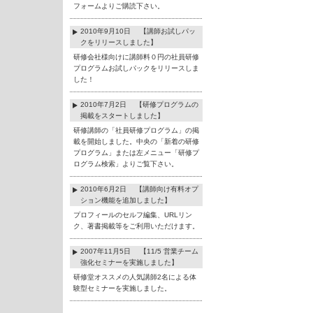
フォームよりご購読下さい。
2010年9月10日 【講師お試しパッ
クをリリースしました】
研修会社様向けに講師料０円の社員研修
プログラムお試しパックをリリースしま
した！
2010年7月2日 【研修プログラムの
掲載をスタートしました】
研修講師の「社員研修プログラム」の掲
載を開始しました。中央の「新着の研修
プログラム」または左メニュー「研修プ
ログラム検索」よりご覧下さい。
2010年6月2日 【講師向け有料オプ
ション機能を追加しました】
プロフィールのセルフ編集、URLリン
ク、著書掲載等をご利用いただけます。
2007年11月5日 【11/5 営業チーム
強化セミナーを実施しました】
研修堂オススメの人気講師2名による体
験型セミナーを実施しました。