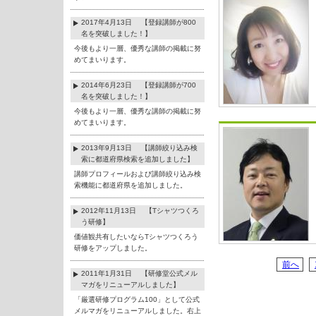
2017年4月13日 【登録講師が800
名を突破しました！】
今後もより一層、優秀な講師の掲載に努
めてまいります。
2014年6月23日 【登録講師が700
名を突破しました！】
今後もより一層、優秀な講師の掲載に努
めてまいります。
2013年9月13日 【講師絞り込み検
索に都道府県検索を追加しました】
講師プロフィールおよび講師絞り込み検
索機能に都道府県を追加しました。
2012年11月13日 【Tシャツつくろ
う研修】
価値観共有したいならTシャツつくろう
研修をアップしました。
前へ
2011年1月31日 【研修堂公式メル
マガをリニューアルしました】
「厳選研修プログラム100」として公式
メルマガをリニューアルしました。右上