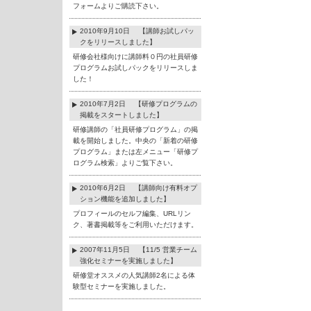
フォームよりご購読下さい。
2010年9月10日 【講師お試しパッ
クをリリースしました】
研修会社様向けに講師料０円の社員研修
プログラムお試しパックをリリースしま
した！
2010年7月2日 【研修プログラムの
掲載をスタートしました】
研修講師の「社員研修プログラム」の掲
載を開始しました。中央の「新着の研修
プログラム」または左メニュー「研修プ
ログラム検索」よりご覧下さい。
2010年6月2日 【講師向け有料オプ
ション機能を追加しました】
プロフィールのセルフ編集、URLリン
ク、著書掲載等をご利用いただけます。
2007年11月5日 【11/5 営業チーム
強化セミナーを実施しました】
研修堂オススメの人気講師2名による体
験型セミナーを実施しました。