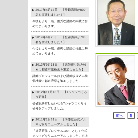
2017年4月13日 【登録講師が800
名を突破しました！】
今後もより一層、優秀な講師の掲載に努
めてまいります。
2014年6月23日 【登録講師が700
名を突破しました！】
今後もより一層、優秀な講師の掲載に努
めてまいります。
2013年9月13日 【講師絞り込み検
索に都道府県検索を追加しました】
講師プロフィールおよび講師絞り込み検
索機能に都道府県を追加しました。
2012年11月13日 【Tシャツつくろ
う研修】
価値観共有したいならTシャツつくろう
研修をアップしました。
前へ
8
2011年1月31日 【研修堂公式メル
マガをリニューアルしました】
「厳選研修プログラム100」として公式
メルマガをリニューアルしました。右上