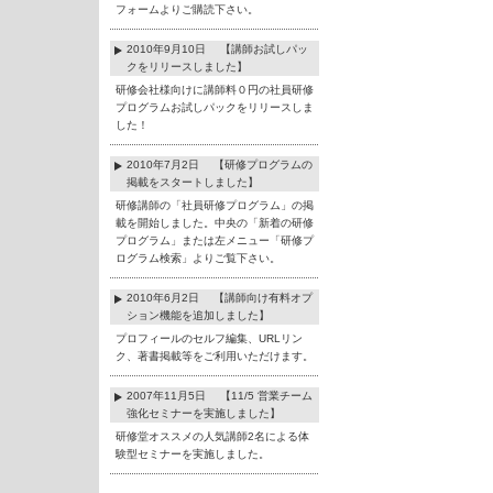
フォームよりご購読下さい。
2010年9月10日 【講師お試しパッ
クをリリースしました】
研修会社様向けに講師料０円の社員研修
プログラムお試しパックをリリースしま
した！
2010年7月2日 【研修プログラムの
掲載をスタートしました】
研修講師の「社員研修プログラム」の掲
載を開始しました。中央の「新着の研修
プログラム」または左メニュー「研修プ
ログラム検索」よりご覧下さい。
2010年6月2日 【講師向け有料オプ
ション機能を追加しました】
プロフィールのセルフ編集、URLリン
ク、著書掲載等をご利用いただけます。
2007年11月5日 【11/5 営業チーム
強化セミナーを実施しました】
研修堂オススメの人気講師2名による体
験型セミナーを実施しました。