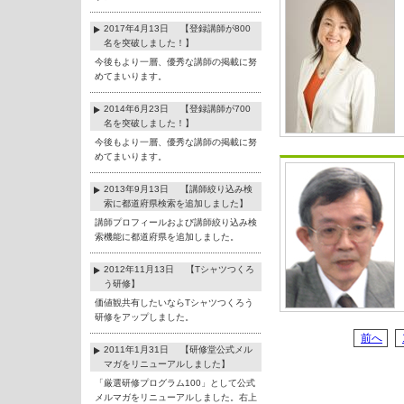
2017年4月13日 【登録講師が800
名を突破しました！】
今後もより一層、優秀な講師の掲載に努
めてまいります。
2014年6月23日 【登録講師が700
名を突破しました！】
今後もより一層、優秀な講師の掲載に努
めてまいります。
2013年9月13日 【講師絞り込み検
索に都道府県検索を追加しました】
講師プロフィールおよび講師絞り込み検
索機能に都道府県を追加しました。
2012年11月13日 【Tシャツつくろ
う研修】
価値観共有したいならTシャツつくろう
研修をアップしました。
前へ
2011年1月31日 【研修堂公式メル
マガをリニューアルしました】
「厳選研修プログラム100」として公式
メルマガをリニューアルしました。右上