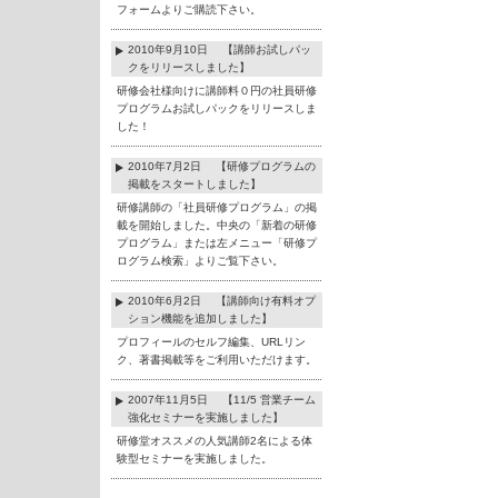
フォームよりご購読下さい。
2010年9月10日 【講師お試しパッ
クをリリースしました】
研修会社様向けに講師料０円の社員研修
プログラムお試しパックをリリースしま
した！
2010年7月2日 【研修プログラムの
掲載をスタートしました】
研修講師の「社員研修プログラム」の掲
載を開始しました。中央の「新着の研修
プログラム」または左メニュー「研修プ
ログラム検索」よりご覧下さい。
2010年6月2日 【講師向け有料オプ
ション機能を追加しました】
プロフィールのセルフ編集、URLリン
ク、著書掲載等をご利用いただけます。
2007年11月5日 【11/5 営業チーム
強化セミナーを実施しました】
研修堂オススメの人気講師2名による体
験型セミナーを実施しました。