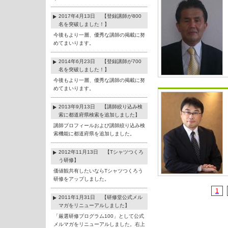
2017年4月13日 【登録講師が800
名を突破しました！】
今後もより一層、優秀な講師の掲載に努
めてまいります。
2014年6月23日 【登録講師が700
名を突破しました！】
今後もより一層、優秀な講師の掲載に努
めてまいります。
2013年9月13日 【講師絞り込み検
索に都道府県検索を追加しました】
講師プロフィールおよび講師絞り込み検
索機能に都道府県を追加しました。
2012年11月13日 【Tシャツつくろ
う研修】
価値観共有したいならTシャツつくろう
研修をアップしました。
1
2011年1月31日 【研修堂公式メル
マガをリニューアルしました】
「厳選研修プログラム100」として公式
メルマガをリニューアルしました。右上