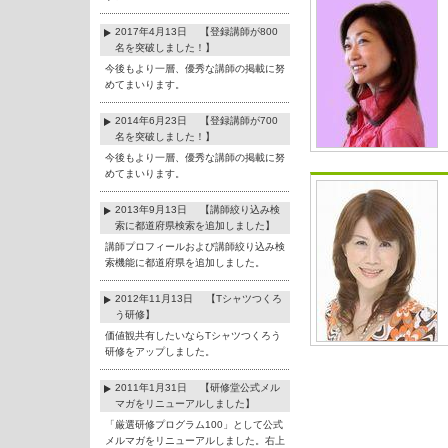
2017年4月13日 【登録講師が800
名を突破しました！】
今後もより一層、優秀な講師の掲載に努
めてまいります。
2014年6月23日 【登録講師が700
名を突破しました！】
今後もより一層、優秀な講師の掲載に努
めてまいります。
2013年9月13日 【講師絞り込み検
索に都道府県検索を追加しました】
講師プロフィールおよび講師絞り込み検
索機能に都道府県を追加しました。
2012年11月13日 【Tシャツつくろ
う研修】
価値観共有したいならTシャツつくろう
研修をアップしました。
2011年1月31日 【研修堂公式メル
マガをリニューアルしました】
「厳選研修プログラム100」として公式
メルマガをリニューアルしました。右上