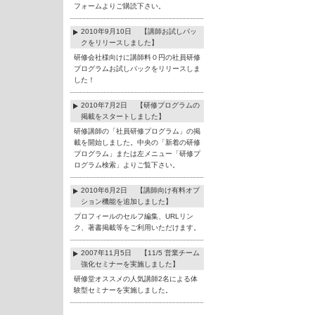
フォームよりご購読下さい。
2010年9月10日 【講師お試しパッ
クをリリースしました】
研修会社様向けに講師料０円の社員研修
プログラムお試しパックをリリースしま
した！
2010年7月2日 【研修プログラムの
掲載をスタートしました】
研修講師の「社員研修プログラム」の掲
載を開始しました。中央の「新着の研修
プログラム」または左メニュー「研修プ
ログラム検索」よりご覧下さい。
2010年6月2日 【講師向け有料オプ
ション機能を追加しました】
プロフィールのセルフ編集、URLリン
ク、著書掲載等をご利用いただけます。
2007年11月5日 【11/5 営業チーム
強化セミナーを実施しました】
研修堂オススメの人気講師2名による体
験型セミナーを実施しました。