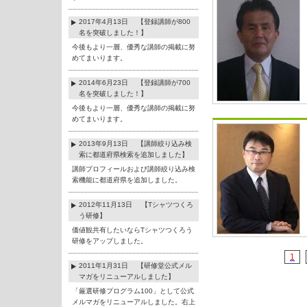
2017年4月13日 【登録講師が800
名を突破しました！】
今後もより一層、優秀な講師の掲載に努
めてまいります。
2014年6月23日 【登録講師が700
名を突破しました！】
今後もより一層、優秀な講師の掲載に努
めてまいります。
2013年9月13日 【講師絞り込み検
索に都道府県検索を追加しました】
講師プロフィールおよび講師絞り込み検
索機能に都道府県を追加しました。
2012年11月13日 【Tシャツつくろ
う研修】
価値観共有したいならTシャツつくろう
研修をアップしました。
1
2011年1月31日 【研修堂公式メル
マガをリニューアルしました】
「厳選研修プログラム100」として公式
メルマガをリニューアルしました。右上