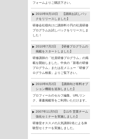
フォームよりご購読下さい。
2010年9月10日 【講師お試しパッ
クをリリースしました】
研修会社様向けに講師料０円の社員研修
プログラムお試しパックをリリースしま
した！
2010年7月2日 【研修プログラムの
掲載をスタートしました】
研修講師の「社員研修プログラム」の掲
載を開始しました。中央の「新着の研修
プログラム」または左メニュー「研修プ
ログラム検索」よりご覧下さい。
2010年6月2日 【講師向け有料オプ
ション機能を追加しました】
プロフィールのセルフ編集、URLリン
ク、著書掲載等をご利用いただけます。
2007年11月5日 【11/5 営業チーム
強化セミナーを実施しました】
研修堂オススメの人気講師2名による体
験型セミナーを実施しました。