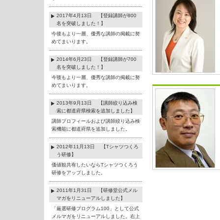
2017年4月13日 【登録講師が800
名を突破しました！】
今後もより一層、優秀な講師の掲載に努
めてまいります。
2014年6月23日 【登録講師が700
名を突破しました！】
今後もより一層、優秀な講師の掲載に努
めてまいります。
2013年9月13日 【講師絞り込み検
索に都道府県検索を追加しました】
講師プロフィールおよび講師絞り込み検
索機能に都道府県を追加しました。
2012年11月13日 【Tシャツつくろ
う研修】
価値観共有したいならTシャツつくろう
研修をアップしました。
2011年1月31日 【研修堂公式メル
マガをリニューアルしました】
「厳選研修プログラム100」として公式
メルマガをリニューアルしました。右上