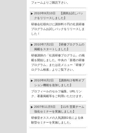
フォームよりご購読下さい。
2010年9月10日 【講師お試しパッ
クをリリースしました】
研修会社様向けに講師料０円の社員研修
プログラムお試しパックをリリースしま
した！
2010年7月2日 【研修プログラムの
掲載をスタートしました】
研修講師の「社員研修プログラム」の掲
載を開始しました。中央の「新着の研修
プログラム」または左メニュー「研修プ
ログラム検索」よりご覧下さい。
2010年6月2日 【講師向け有料オプ
ション機能を追加しました】
プロフィールのセルフ編集、URLリン
ク、著書掲載等をご利用いただけます。
2007年11月5日 【11/5 営業チーム
強化セミナーを実施しました】
研修堂オススメの人気講師2名による体
験型セミナーを実施しました。