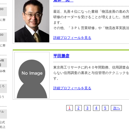
角井 亮一
00
最近、丸善４位になった書籍「物流改善の進め
研修のオーダーを受けることが増えました。当
に努
ます。
その他、「３ＰＬ営業研修」や「物流改革実践
00
詳細プロフィールを見る
に努
平田勝彦
み検
】
東京商工リサーチに約４０年間勤務、信用調査
み検
らない信用調査の裏表と与信管理のテクニック
す。
くろ
詳細プロフィールを見る
ろう
1
2
3
4
5
次へ
メル
公式
右上