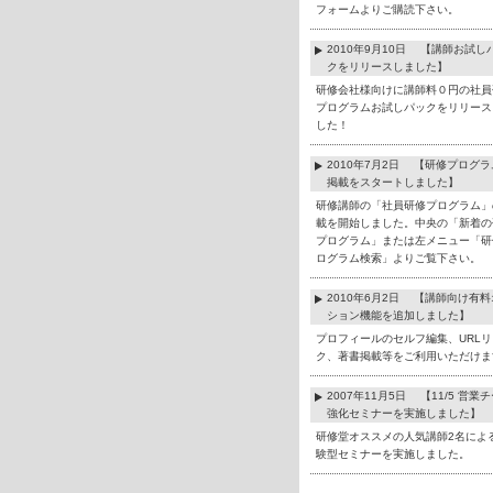
フォームよりご購読下さい。
2010年9月10日 【講師お試し
クをリリースしました】
研修会社様向けに講師料０円の社員
プログラムお試しパックをリリース
した！
2010年7月2日 【研修プログ
掲載をスタートしました】
研修講師の「社員研修プログラム」
載を開始しました。中央の「新着の
プログラム」または左メニュー「研
ログラム検索」よりご覧下さい。
2010年6月2日 【講師向け有
ション機能を追加しました】
プロフィールのセルフ編集、URLリ
ク、著書掲載等をご利用いただけま
2007年11月5日 【11/5 営業
強化セミナーを実施しました】
研修堂オススメの人気講師2名によ
験型セミナーを実施しました。