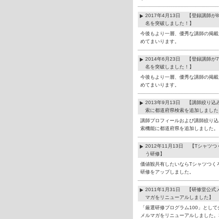
2017年4月13日 【登録講師が8
名を突破しました！】
今後もより一層、優秀な講師の掲載
めてまいります。
2014年6月23日 【登録講師が7
名を突破しました！】
今後もより一層、優秀な講師の掲載
めてまいります。
2013年9月13日 【講師絞り込
索に都道府県検索を追加しました
講師プロフィールおよび講師絞り込
索機能に都道府県を追加しました。
2012年11月13日 【Tシャツつ
う研修】
価値観共有したいならTシャツつく
研修をアップしました。
2011年1月31日 【研修堂公式
マガをリニューアルしました】
「厳選研修プログラム100」として
メルマガをリニューアルしました。