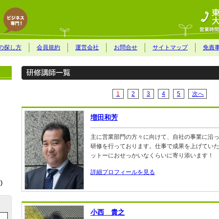
の探し方
会員規約
運営会社
お問合せ
サイトマップ
免責
1
2
3
4
5
次へ
増田和芳
主に営業部門の方々に向けて、自社の事業に沿
研修を行っております。仕事で成果を上げてい
ットーにおせっかいなくらいに寄り添います！
詳細プロフィールを見る
小西 貴之