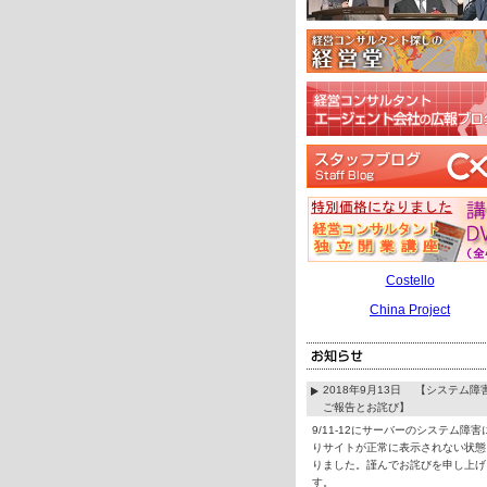
Costello
China Project
2018年9月13日 【システム障
ご報告とお詫び】
9/11-12にサーバーのシステム障害
りサイトが正常に表示されない状態
りました。謹んでお詫びを申し上げ
す。