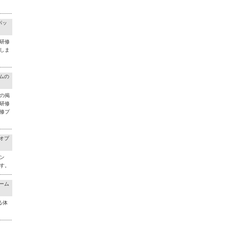
パッ
研修
しま
ラムの
の掲
研修
修プ
料オプ
ン
す。
チーム
る体