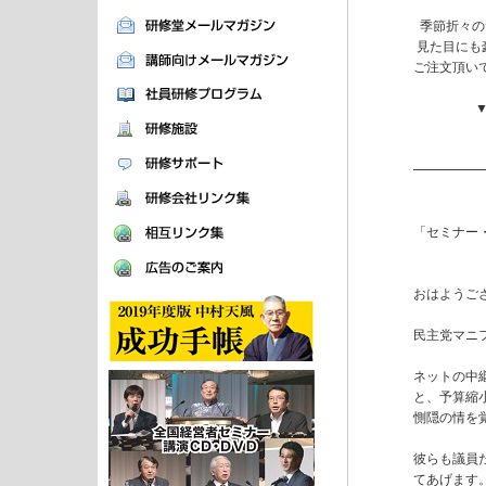
  季節折々
 見た目に
ご注文頂い
         
               
━━━━━
「セミナー
おはようござ
民主党マニ
ネットの中
と、予算縮
惻隠の情を
彼らも議員
てあげます