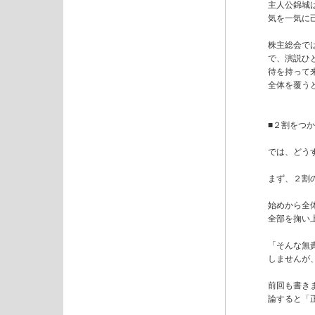
主人公錦城
気を一気に
株主総会で
で、演説ひ
待を持って
全体を覆う
■２割をつか
では、どう
まず、２割
始めから全
全部を掬い
「そんな無
しませんが
前回も書き
論すると「