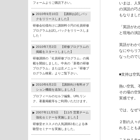
フォームよりご購読下さい。
いまは、人
の演説の巧
2010年9月10日 【講師お試しパッ
もなりました
クをリリースしました】
研修会社様向けに講師料０円の社員研修
「英語がわ
プログラムお試しパックをリリースしま
と現地の演
した！
英語がわか
2010年7月2日 【研修プログラムの
なにやらリ
掲載をスタートしました】
なったので
研修講師の「社員研修プログラム」の掲
載を開始しました。中央の「新着の研修
プログラム」または左メニュー「研修プ
ログラム検索」よりご覧下さい。
■支持は空気
2010年6月2日 【講師向け有料オプ
熱い空気、
ション機能を追加しました】
その場の空
プロフィールのセルフ編集、URLリン
実感です。

ク、著書掲載等をご利用いただけます。
では、なぜ
2007年11月5日 【11/5 営業チーム
強化セミナーを実施しました】
２割の人々
研修堂オススメの人気講師2名による体
れることも
験型セミナーを実施しました。
ことセミナ