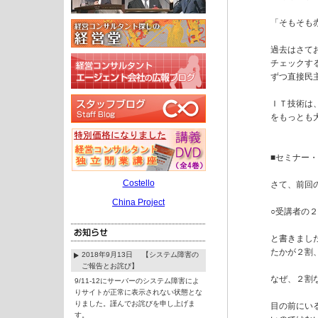
「そもそも
過去はさて
チェックす
ずつ直接民
ＩＴ技術は
をもっとも
■セミナー
Costello
さて、前回の
China Project
○受講者の
と書きまし
たかが２割
2018年9月13日 【システム障害の
ご報告とお詫び】
なぜ、２割な
9/11-12にサーバーのシステム障害によ
りサイトが正常に表示されない状態とな
りました。謹んでお詫びを申し上げま
目の前にい
す。