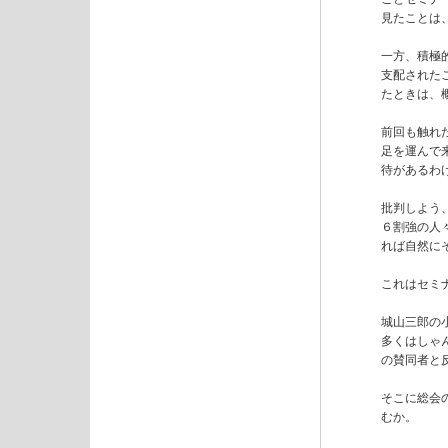
見たことは
一方、積極
支配された
たときは、
前回も触れ
足を運んで
待があるわけ
批判しよう
６割強の人
れば自然に
これはセミ
城山三郎の
多くはしゃ
の賛同者と
そこに総会
むか。
