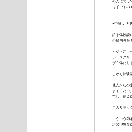
の人に向っ
はずですの
■中身より印
話を体験談
の賛同者を
ビジネス・
いうスクリ
が立体化しま
しかも体験
他人からの
ます。だい
すし、気楽
このリラッ
こういう印
話の印象９