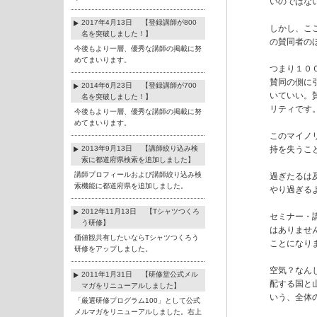
いのではな
2017年4月13日 【登録講師が800
しかし、こ
名を突破しました！】
の賛同者の
今後もより一層、優秀な講師の掲載に努
めてまいります。
つまり１０
賛同の側に
2014年6月23日 【登録講師が700
いていい。
名を突破しました！】
リティです。
今後もより一層、優秀な講師の掲載に努
めてまいります。
このマイノ
2013年9月13日 【講師絞り込み検
持を失うこ
索に都道府県検索を追加しました】
講師プロフィールおよび講師絞り込み検
過ぎたるは
索機能に都道府県を追加しました。
やり過ぎる
2012年11月13日 【Tシャツつくろ
セミナー・
う研修】
はありませ
価値観共有したいならTシャツつくろう
ことになりま
研修をアップしました。
空気？なん
2011年1月31日 【研修堂公式メル
配する国と
マガをリニューアルしました】
いう、全体
「厳選研修プログラム100」として公式
メルマガをリニューアルしました。右上