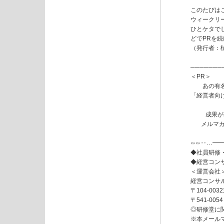
このたびは
ウィークリ
ひとケタで
どでPRを
（発行者：樋
───────
＜PR＞

      
「経営者向
       
       メル
∽∽‥…━
◆社員研修
◆経営コン
＜運営会社＞
経営コンサ
〒104-0
〒541-0
◎研修堂に
※本メール