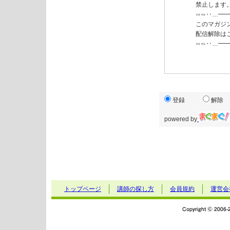
禁止します
∽∽‥…━
このマガジン
配信解除はこ
∽∽‥…━
登録
解除
powered by
トップページ
講師の探し方
会員規約
運営会