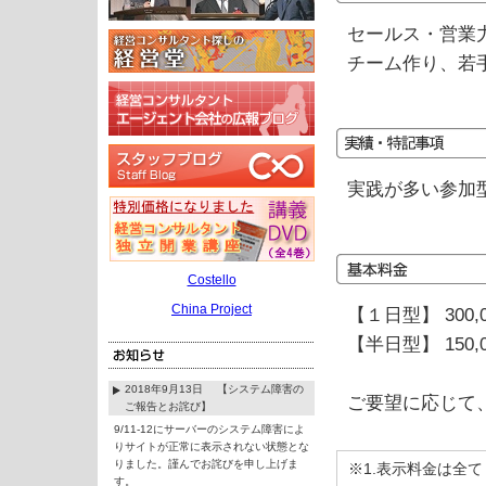
セールス・営業
チーム作り、若
実践が多い参加
Costello
China Project
【１日型】 300,
【半日型】 150,
2018年9月13日 【システム障害の
ご要望に応じて
ご報告とお詫び】
9/11-12にサーバーのシステム障害によ
りサイトが正常に表示されない状態とな
りました。謹んでお詫びを申し上げま
※1.表示料金は全
す。