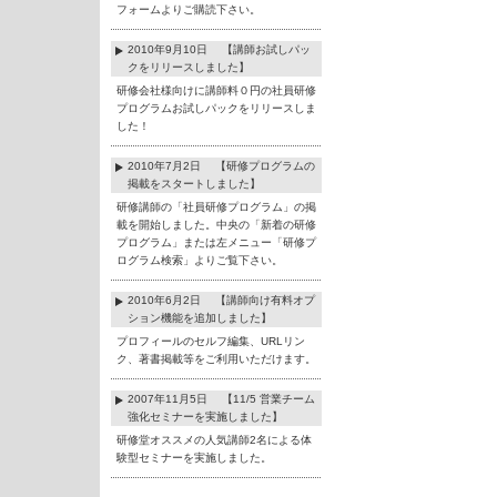
フォームよりご購読下さい。
2010年9月10日 【講師お試しパッ
クをリリースしました】
研修会社様向けに講師料０円の社員研修
プログラムお試しパックをリリースしま
した！
2010年7月2日 【研修プログラムの
掲載をスタートしました】
研修講師の「社員研修プログラム」の掲
載を開始しました。中央の「新着の研修
プログラム」または左メニュー「研修プ
ログラム検索」よりご覧下さい。
2010年6月2日 【講師向け有料オプ
ション機能を追加しました】
プロフィールのセルフ編集、URLリン
ク、著書掲載等をご利用いただけます。
2007年11月5日 【11/5 営業チーム
強化セミナーを実施しました】
研修堂オススメの人気講師2名による体
験型セミナーを実施しました。