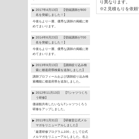
り異なります。
※2.見積もりを依
2017年4月13日 【登録講師が800
名を突破しました！】
今後もより一層、優秀な講師の掲載に努
めてまいります。
2014年6月23日 【登録講師が700
名を突破しました！】
今後もより一層、優秀な講師の掲載に努
めてまいります。
2013年9月13日 【講師絞り込み検
索に都道府県検索を追加しました】
講師プロフィールおよび講師絞り込み検
索機能に都道府県を追加しました。
2012年11月13日 【Tシャツつくろ
う研修】
価値観共有したいならTシャツつくろう
研修をアップしました。
2011年1月31日 【研修堂公式メル
マガをリニューアルしました】
「厳選研修プログラム100」として公式
メルマガをリニューアルしました。右上